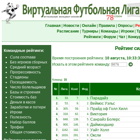
Главная
|
Новости
|
Онлайн
|
Правила
|
Опросы
|
Ре
Расписание
|
Турниры
|
Команды
|
Игроки
|
Т
Рейтинги
|
Форум
|
Чат
|
Конку
Рейтинг с
Командные рейтинги:
Сила состава
Время построения рейтинга:
10 августа, 10:33:
Без игроков сборных
Искать в этом рейтинге команду:
Средний возраст
Прогрессивность
Стадионы
Команд:
16
Посещаемость
Число болельщиков
К
№
Лига
Конт
Фед
Базы и строения
Стоимость баз
Парадайз
1.
33.
7.
1.
Деньги в кассе
Веймос Уэльс
2.
53.
9.
2.
Заработки и потери
Прайд оф Голл Хилл
3.
305.
59.
3.
Игроки
Виктория
4.
318.
62.
4.
Полезность
Санрайз Болерс
5.
848.
138.
5.
Набор баллов
Даймондшир
6.
900.
146.
6.
Трофеи
Уайт Холл
7.
1162.
192.
7.
Общая стоимость
Оксли
8.
1816.
291.
8.