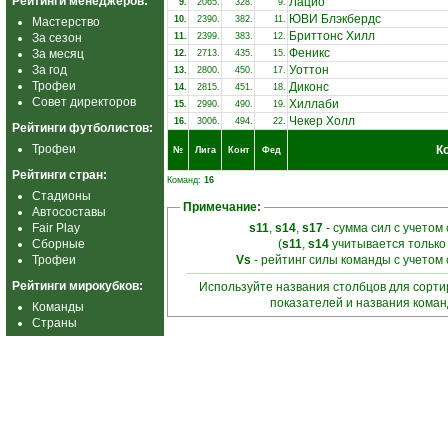
Рейтинги менеджеров:
Лацио
9.
2065.
328.
9.
ЮВИ Блэкбердс
10.
2390.
382.
11.
Мастерство
Бриттонс Хилл
За сезон
11.
2399.
383.
12.
Феникс
За месяц
12.
2713.
435.
15.
За год
Уоттон
13.
2800.
450.
17.
Трофеи
Диконс
14.
2815.
451.
18.
Совет директоров
Хиллаби
15.
2990.
490.
19.
Чекер Холл
16.
3006.
494.
22.
Рейтинги футболистов:
Трофеи
К
№
Лига
Конт
Фед
Рейтинги стран:
Команд:
16
Стадионы
Примечание:
Автосоставы
Fair Play
s11
,
s14
,
s17
- сумма сил с учетом
Сборные
(
s11
,
s14
учитывается только
Трофеи
Vs
- рейтинг силы команды с учетом
Рейтинги мирокубков:
Используйте названия столбцов для сорт
показателей и названия кома
Команды
Страны