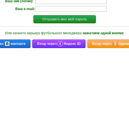
Ваш ник (логин):
Ваш e-mail:
Отправить мне мой пароль
Или начните карьеру футбольного менеджера
нажатием одной кнопки
:
ез
контакте
Вход через
Яндекс ID
Вход через
Однок