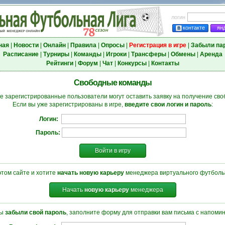
логин
контакте
ян
ная
|
Новости
|
Онлайн
|
Правила
|
Опросы
|
Регистрация в игре
|
Забыли па
Расписание
|
Турниры
|
Команды
|
Игроки
|
Трансферы
|
Обмены
|
Аренда
Рейтинги
|
Форум
|
Чат
|
Конкурсы
|
Контакты
Свободные команды
е зарегистрированные пользователи могут оставить заявку на получение св
Если вы уже зарегистрированы в игре,
введите свои логин и пароль
:
Логин:
Пароль:
Войти в игру
этом сайте и хотите
начать новую карьеру
менеджера виртуального футбольн
Начать
новую карьеру
менеджера
вы
забыли свой пароль
, заполните форму для отправки вам письма с напоми