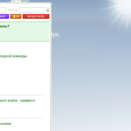
пароль
декс
ок
вход в игру
роль?
ободной команды.
ого клуба - нажмите:
нанием: