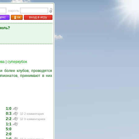
пароль
декс
ок
вход в игру
роль?
ова
|
суперкубок
и более клубов, проводятся
пионатов, принимают в них
1:0
0:3
2 комментария
2:2
9 комментариев
1:1
5:0
2:0