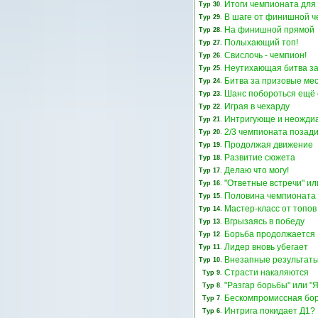
Итоги чемпионата для
Тур 30
.
В шаге от финишной ч
Тур 29
.
На финишной прямой
Тур 28
.
Полыхающий топ!
Тур 27
.
Свислочь - чемпион!
Тур 26
.
Неутихающая битва за
Тур 25
.
Битва за призовые ме
Тур 24
.
Шанс побороться ещё 
Тур 23
.
Играя в чехарду
Тур 22
.
Интригующе и неожди
Тур 21
.
2/3 чемпионата позад
Тур 20
.
Продолжая движение
Тур 19
.
Развитие сюжета
Тур 18
.
Делаю что могу!
Тур 17
.
"Ответные встречи" ил
Тур 16
.
Половина чемпионата
Тур 15
.
Мастер-класс от топов
Тур 14
.
Вгрызаясь в победу
Тур 13
.
Борьба продолжается
Тур 12
.
Лидер вновь убегает
Тур 11
.
Внезапные результаты
Тур 10
.
Страсти накаляются
Тур 9
.
"Разгар борьбы" или "Я
Тур 8
.
Бескомпромиссная бо
Тур 7
.
Интрига покидает Д1?
Тур 6
.