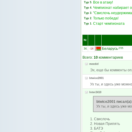
Все в атаку!
Тур 5
.
Чемпионат набирает 
Тур 4
.
"Свислочь неудержима"
Тур 3
.
Только победа!
Тур 2
.
Старт чемпионата
Тур 1
.
№
Беларусь
2725
34.
-14
Всего:
10
комментариев
meedel
Эх, еще бы комменты оп
btwice2001
Ух ты, и здесь уже можн
Inter2410
btwice2001 писал(а)
Ух ты, и здесь уже м
1. Свислочь
2. Новая Припять
3. БАТЭ