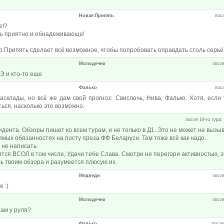
Новая Припять
посл
е!?
нь приятно и обнадеживающе!
то Припять сделает всё возможное, чтобы попробовать оправдать столь сер
Молодечно
после
Э и кто-то еще
Фалько
посл
асклады, но всё же дам свой прогноз: Свислочь, Нива, Фалько. Хотя, если 
ться, насколько это возможно.
после 19-го тура:
идента. Обзоры пишет ко всем турам, и не только в Д1..Это не может не вызы
рямых обязанностях на посту преза ФФ Беларуси. Там тоже всё как надо..
 не написать.
ится ВСОЛ в том числе, Удачи тебе Слава. Смотри не перегори активностью, 
ь твоим обзора и разумеется плюсую их.
Медведи
после
 :)
Молодечно
после
ам у руля?
Фалько
после