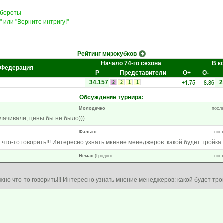
обороты
 или "Верните интригу!"
Рейтинг мирокубков
Начало 74-го сезона
В к
Федерация
Р
Представители
О+
О-
+1.75
-8.86
34.157
2
2
2
1
1
Обсуждение турнира
:
Молодечно
после
лачивали, цены бы не было)))
Фалько
посл
о что-то говорить!!! Интересно узнать мнение менеджеров: какой будет тройка
Неман
(Гродно)
посл
:
ожно что-то говорить!!! Интересно узнать мнение менеджеров: какой будет тр