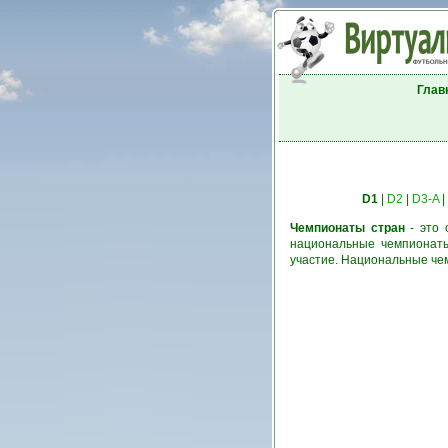
Глав
D1
|
D2
|
D3-A
|
Чемпионаты стран
- это 
национальные чемпионаты
участие. Национальные че