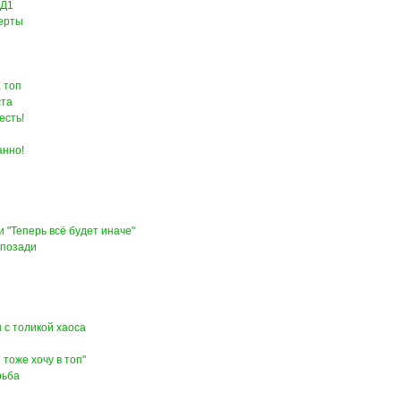
 Д1
ерты
 топ
ста
есть!
анно!
и
и "Теперь всё будет иначе"
 позади
 с толикой хаоса
 тоже хочу в топ"
рьба