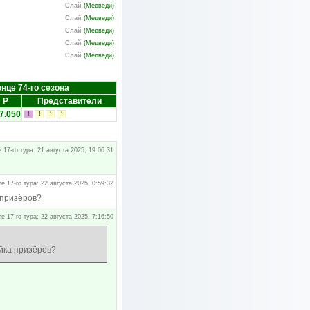
Слай
(
Медведи
)
Слай
(
Медведи
)
Слай
(
Медведи
)
Слай
(
Медведи
)
Слай
(
Медведи
)
онце 74-го сезона
Р
Представители
7.050
1
1
1
1
 17-го тура: 21 августа 2025, 19:06:31
е 17-го тура: 22 августа 2025, 0:59:32
 призёров?
е 17-го тура: 22 августа 2025, 7:16:50
ойка призёров?