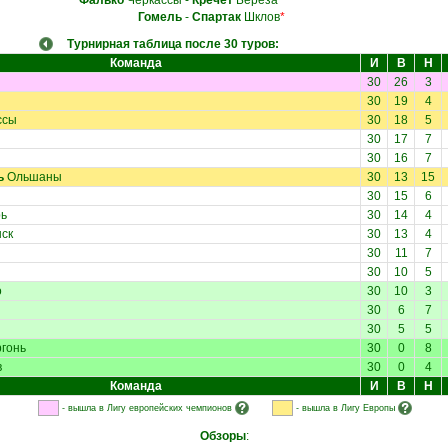
Фалько
Черкассы
-
Кречет
Береза
Гомель
-
Спартак
Шклов
*
Турнирная таблица после 30 туров:
Команда
И
В
Н
30
26
3
30
19
4
ссы
30
18
5
30
17
7
30
16
7
ь
Ольшаны
30
13
15
30
15
6
ь
30
14
4
ск
30
13
4
30
11
7
30
10
5
о
30
10
3
30
6
7
30
5
5
гонь
30
0
8
в
30
0
4
Команда
И
В
Н
- вышла в Лигу европейских чемпионов
- вышла в Лигу Европы
Обзоры
: