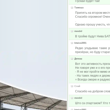
Пускай будет так!
Tанюша
Припять на втором мест
Спасибо огромное! Оче
.
Однако прошу учесть, ч
meedel
В тройке будут Нива БАТ
btwice2001
Редко угадываю такие р
призёрах, но буду стара
Димаш
Вот это активность през
Не говоря уже и о его п
- Я не мог пройти мимо и
- На таких людях и держ
= Всегда сморю и радуюс
Слай
Спасибо на добром слове
meedel
Што са спартаком? Хто т
btwice2001