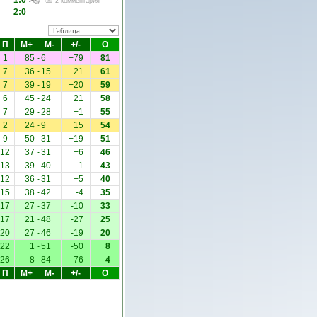
1:0
2 комментария
2:0
П
М+
М-
+/-
О
1
85
-
6
+79
81
7
36
-
15
+21
61
7
39
-
19
+20
59
6
45
-
24
+21
58
7
29
-
28
+1
55
2
24
-
9
+15
54
9
50
-
31
+19
51
12
37
-
31
+6
46
13
39
-
40
-1
43
12
36
-
31
+5
40
15
38
-
42
-4
35
17
27
-
37
-10
33
17
21
-
48
-27
25
20
27
-
46
-19
20
22
1
-
51
-50
8
26
8
-
84
-76
4
П
М+
М-
+/-
О