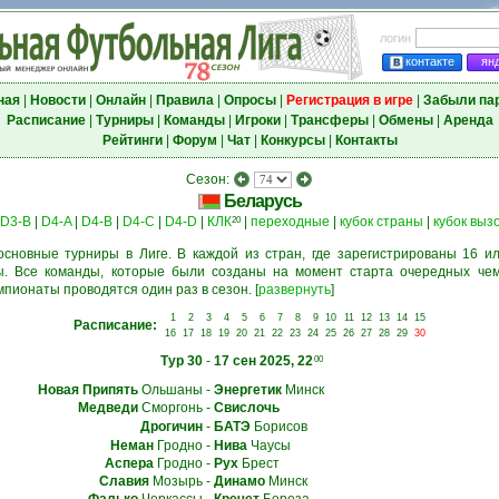
логин
контакте
ян
ная
|
Новости
|
Онлайн
|
Правила
|
Опросы
|
Регистрация в игре
|
Забыли па
Расписание
|
Турниры
|
Команды
|
Игроки
|
Трансферы
|
Обмены
|
Аренда
Рейтинги
|
Форум
|
Чат
|
Конкурсы
|
Контакты
Сезон:
Беларусь
D3-B
|
D4-A
|
D4-B
|
D4-C
|
D4-D
|
КЛК
|
переходные
|
кубок страны
|
кубок выз
20
основные турниры в Лиге. В каждой из стран, где зарегистрированы 16 ил
. Все команды, которые были созданы на момент старта очередных чем
мпионаты проводятся один раз в сезон.
[
развернуть
]
1
2
3
4
5
6
7
8
9
10
11
12
13
14
15
Расписание:
16
17
18
19
20
21
22
23
24
25
26
27
28
29
30
Тур 30
-
17 сен 2025, 22
00
Новая Припять
Ольшаны
-
Энергетик
Минск
Медведи
Сморгонь
-
Свислочь
Дрогичин
-
БАТЭ
Борисов
Неман
Гродно
-
Нива
Чаусы
Аспера
Гродно
-
Рух
Брест
Славия
Мозырь
-
Динамо
Минск