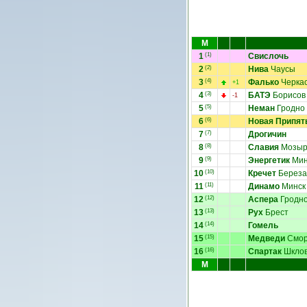
М
1
(1)
Свислочь
2
(2)
Нива
Чаусы
3
(4)
Фалько
Черка
+1
4
(3)
БАТЭ
Борисов
-1
5
(5)
Неман
Гродно
6
(6)
Новая Припят
7
(7)
Дрогичин
8
(8)
Славия
Мозыр
9
(9)
Энергетик
Мин
10
(10)
Кречет
Береза
11
(11)
Динамо
Минск
12
(12)
Аспера
Гродн
13
(13)
Рух
Брест
14
(14)
Гомель
15
(15)
Медведи
Смор
16
(16)
Спартак
Шкло
М