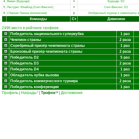
+
4.
Вижин (Бурунди)
Бурунди, D2
+
5.
Пастурес Юнайтед (Сент-Винсент)
Сент-Винсент, D2
з
6.
Сборная Ливана (юношеская)
Отборочный турнир к чемпионату 
Команды
Ст
Дивизион
2496 место в рейтинге трофеев
Победитель национального суперкубка
1 раз
Чемпион страны
2 раза
Серебряный призёр чемпионата страны
1 раз
Бронзовый призёр чемпионата страны
2 раза
Победитель D2
5 раз
Победитель D3
2 раза
Победитель D4
1 раз
Обладатель кубка вызова
1 раз
Победитель коммерческого турнира
2 раза
Победитель конференции
1 раз
Профиль
|
Награды
|
Трофеи
|
Достижения
7
18