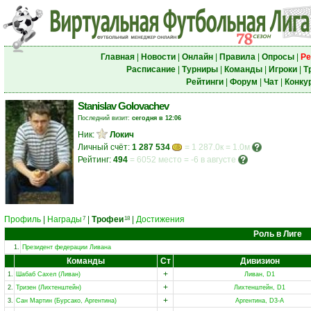
Главная
|
Новости
|
Онлайн
|
Правила
|
Опросы
|
Ре
Расписание
|
Турниры
|
Команды
|
Игроки
|
Т
Рейтинги
|
Форум
|
Чат
|
Конку
Stanislav Golovachev
Последний визит:
сегодня в 12:06
Ник:
Локич
Личный счёт:
1 287 534
= 1 287.0к = 1.0м
Рейтинг:
494
=
6052 место
=
-6 в августе
Профиль
|
Награды
|
Трофеи
|
Достижения
7
18
Роль в Лиге
1.
Президент федерации Ливана
Команды
Ст
Дивизион
+
1.
Шабаб Сахел (Ливан)
Ливан, D1
+
2.
Тризен (Лихтенштейн)
Лихтенштейн, D1
+
3.
Сан Мартин (Бурсако, Аргентина)
Аргентина, D3-A