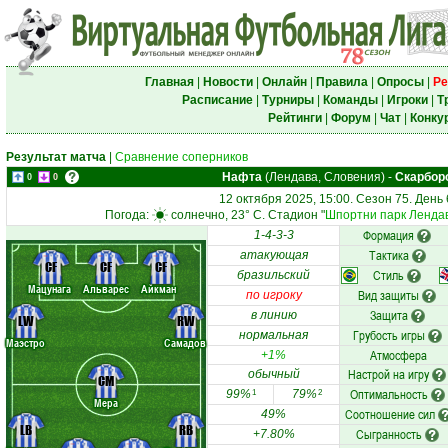
Главная
|
Новости
|
Онлайн
|
Правила
|
Опросы
|
Ре
Расписание
|
Турниры
|
Команды
|
Игроки
|
Т
Рейтинги
|
Форум
|
Чат
|
Конку
Результат матча
|
Сравнение соперников
Нафта
(Лендава, Словения)
-
Скарбор
0
0
12 октября 2025, 15:00. Сезон 75. День
Погода:
солнечно, 23° C. Стадион "
Шпортни парк Ленда
Формация
1-4-3-3
Тактика
атакующая
CF
CF
CF
Стиль
бразильский
Мацунага
Альварес
Айкман
Вид защиты
по игроку
Защита
в линию
LW
RW
Грубость игры
нормальная
Маэстро
Самадов
Атмосфера
+1%
Настрой на игру
обычный
CM
Оптимальность
99%
79%
1
2
Мера
Соотношение сил
49%
LB
RB
Сыгранность
+7.80%