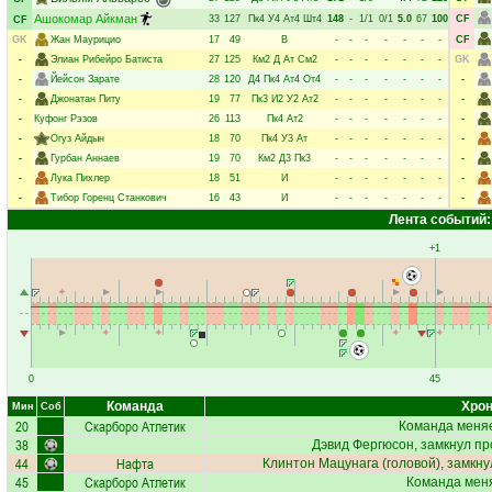
Ашокомар Айкман
33
127
Пк4
У4
Ат4
Шт4
148
-
1/1
0/1
5.0
67
100
CF
CF
GK
Жан Маурицио
17
49
В
-
-
-
-
-
-
-
CF
-
Элиан Рибейро Батиста
27
125
Км2
Д
Ат
См2
-
-
-
-
-
-
-
GK
-
Йейсон Зарате
28
120
Д4
Пк4
Ат4
От4
-
-
-
-
-
-
-
-
-
Джонатан Питу
19
77
Пк3
И2
У2
Ат2
-
-
-
-
-
-
-
-
-
Куфонг Рэзов
26
113
Пк4
Ат2
-
-
-
-
-
-
-
-
-
Огуз Айдын
18
70
Пк4
У3
Ат
-
-
-
-
-
-
-
-
-
Гурбан Аннаев
19
70
Км2
Д3
Пк3
-
-
-
-
-
-
-
-
-
Лука Пихлер
18
51
И
-
-
-
-
-
-
-
-
-
Тибор Горенц Станкович
16
43
И
-
-
-
-
-
-
-
-
Лента событий:
+1
0
45
Команда
Хрон
Мин
Соб
20
Скарборо Атлетик
Команда меняе
38
Дэвид Фергюсон
, замкнул пр
44
Нафта
Клинтон Мацунага
(головой), замкну
45
Скарборо Атлетик
Команда меня