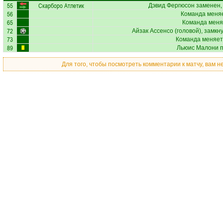
55
Скарборо Атлетик
Дэвид Фергюсон
заменен,
56
Команда меняе
65
Команда меня
72
Айзак Ассенсо
(головой), замкн
73
Команда меняет
89
Льюис Малони
п
Для того, чтобы посмотреть комментарии к матчу, вам 