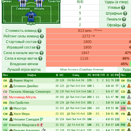
Джеймс
Гройстен
Удары (в створ)
CD
CD
8(4)
Угловые
3
Семапоро
Абсуль
Штрафные
5
GK
Пенальти
0
Марте
Офсайды
1
Стоимость команд
813 млн.
+70 млн.
Рейтинг силы команд
2272
+32
Стартовый состав
1800
Игравший состав
1800
Сила в начале матча
1847
47
Сила в конце матча
1116
46%
Владение мячом
45%
Лучший игрок матча
Худш
Айзак Ассенсо
(Скарборо Атлетик)
Поз
Нафта
В
НC
Спец
РC
Ф
У/В
Г/П
О
ЗС
РФ
Поз
Фавио Марте
Фа
26
128
Р4
В4
Ат4
Л4
170
-
5
2
3.1
76
130
GK
GK
Блэвион Джеймс
26
123
Д3
Пк4
Ат3
От4
159
1
-
-
3.8
48
77
LB
LB
Паскаль Мамаду Семапоро
28
135
Пк4
Ат4
От4
Оп4
141
2
-
-
3.4
47
67
CD
CD
Муххамад Абсуль
29
162
Д4
Пк4
Ат4
См4
203
1
1/1
-
3.1
47
96
CD
RB
Лен Гройстен
29
134
Д4
Пк4
Ат4
От4
191
1
-
-
3.8
59
114
RB
LW
Маэстро
Ма
22
101
Д4
Пк4
Ат4
См4
154
-
1/0
-
3.9
53
82
LW
DM
Хосе Мера
23
101
Д4
Пк4
У4
Ат4
139
-
2/1
-
3.6
61
86
CM
FR
Низами Самадов
30
154
Км4
Пк4
Ат4
Л4
186
-
-
-
4.0
60
113
↳
RW
Клинтон Мацунага
32
152
Д4
У4
Ат4
К4
186
-
2/1
1
5.0
67
126
RW
CF
Вильям Альварес
27
129
Д3
Пк4
У3
Ат3
171
-
1/0
-
4.4
72
125
ST
CF