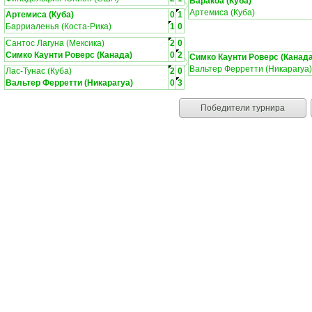
Баракоа (Куба)
Артемиса (Куба)
Артемиса (Куба)
0
1
Барриаленья (Коста-Рика)
1
0
Сантос Лагуна (Мексика)
2
0
Симко Каунти Роверс (Канада)
0
2
Симко Каунти Роверс (Канада
Вальтер Ферретти (Никарагуа)
Лас-Тунас (Куба)
2
0
Вальтер Ферретти (Никарагуа)
0
3
Победители турнира