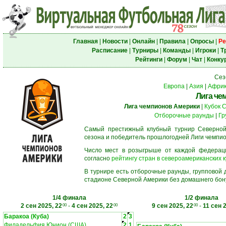
Главная
|
Новости
|
Онлайн
|
Правила
|
Опросы
|
Ре
Расписание
|
Турниры
|
Команды
|
Игроки
|
Т
Рейтинги
|
Форум
|
Чат
|
Конку
Сез
Европа
|
Азия
|
Афри
Лига че
Лига чемпионов Америки
|
Кубок 
Отборочные раунды
|
Гр
Самый престижный клубный турнир Северной
сезона и победитель прошлогодней Лиги чемпио
Число мест в розыгрыше от каждой федерац
согласно
рейтингу стран в североамериканских к
В турнире есть отборочные раунды, групповой
стадионе Северной Америки без домашнего бону
1/4 финала
1/2 финала
2 сен 2025, 22
-
4 сен 2025, 22
9 сен 2025, 22
-
11 сен 
00
00
00
Баракоа (Куба)
2
3
Филадельфия Юнион (США)
2
1