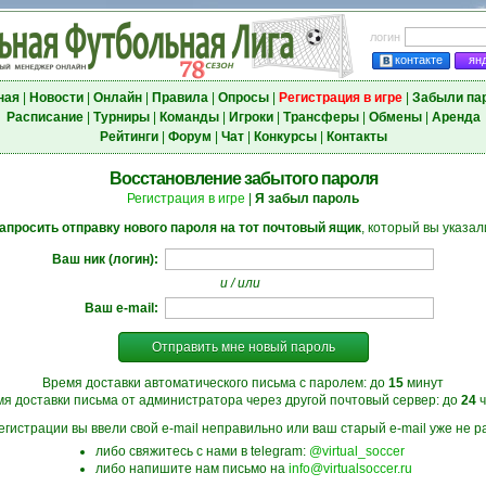
логин
контакте
ян
ная
|
Новости
|
Онлайн
|
Правила
|
Опросы
|
Регистрация в игре
|
Забыли па
Расписание
|
Турниры
|
Команды
|
Игроки
|
Трансферы
|
Обмены
|
Аренда
Рейтинги
|
Форум
|
Чат
|
Конкурсы
|
Контакты
Восстановление забытого пароля
Регистрация в игре
|
Я забыл пароль
апросить отправку нового пароля на тот почтовый ящик
, который вы указал
Ваш ник (логин):
и / или
Ваш e-mail:
Отправить мне новый пароль
Время доставки автоматического письма с паролем: до
15
минут
я доставки письма от администратора через другой почтовый сервер: до
24
ч
егистрации вы ввели свой e-mail неправильно или ваш старый e-mail уже не ра
либо свяжитесь с нами в telegram:
@virtual_soccer
либо напишите нам письмо на
info@virtualsoccer.ru