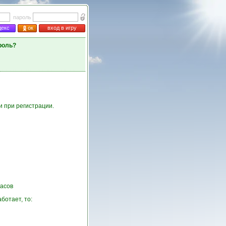
пароль
декс
ок
вход в игру
роль?
и при регистрации.
асов
ботает, то: