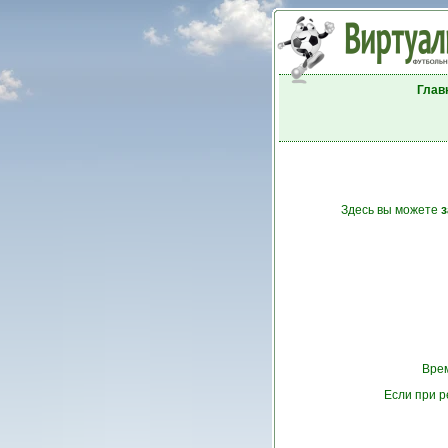
Глав
Здесь вы можете
з
Врем
Если при р