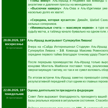
-
«Топы внизу»
: Аль-Иршад и Неджмех как команды с
аналитики и давления прессы на менеджеров.
-
«Выскочки наверху»
: Аль-Охва и Аль-Иджтимаи уже
насколько долго их хватит.
-
«Середина, которая кусается»
: Джвайя, Шабаб Сахе
сильных соперников.
-
«Минимальные счета — максимум нервов»
: в туре 
судьбу матча, а таблицу качало буквально на одном голе. 
28.06.2026, 18
59
Аль-Иршад выигрывает Суперкубок Ливана!
воскресенье
Вчера на «Сайда Интернешенал Стэдиум» Аль-Иршад (
34 прочитавших
Суперкубок Ливана –
3:0
. Команда Максима Ровенског
середине первого тайма благодаря точному удару Пхант
После перерыва преимущество Аль-Иршад только вырос
концовке Монтель МакКензи поставил точку, реализова
сверхатакующую тактику, но так и не сумел взломать обо
По итогам встречи Аль-Иршад заметно превзошёл сопер
результативной передачей стал одним из главных героев 
22.06.2026, 18
38
Оценка деятельности президента федерации
понедельник
Совет Лиги выражает благодарность президенту ваше
36 прочитавших
базы реальных игроков в актуальном состоянии. Спасибо