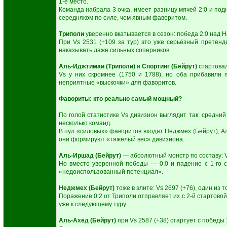
1-е место.
Команда набрала 3 очка, имеет разницу мячей 2:0 и подн
середняком по силе, чем явным фаворитом.
Триполи
уверенно вкатывается в сезон: победа 2:0 над Н
При Vs 2531 (+109 за тур) это уже серьёзный претенде
наказывать даже сильных соперников.
Аль-Иджтимаи (Триполи)
и
Спортинг (Бейрут)
стартовал
Vs у них скромнее (1750 и 1788), но оба прибавили п
неприятные «выскочки» для фаворитов.
Фавориты: кто реально самый мощный?
По голой статистике Vs дивизион выглядит так: средний
несколько команд.
В пул «силовых» фаворитов входят Неджмех (Бейрут), А
они формируют «тяжёлый вес» дивизиона.
Аль-Иршад (Бейрут)
— абсолютный монстр по составу: Vs
Но вместо уверенной победы — 0:0 и падение с 1-го ст
«недоиспользованный потенциал».
Неджмех (Бейрут)
тоже в элите: Vs 2697 (+76), один из
Поражение 0:2 от Триполи отправляет их с 2-й стартовой
уже к следующему туру.
Аль-Ахед (Бейрут)
при Vs 2587 (+38) стартует с победы