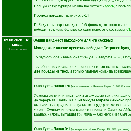
Аль-Райян (Бейрут) - Аль-Мавадда (Бейрут), стадион
Полную сетку турнира можно посмотреть
здесь
, а весь 
Прогноз погоды:
пасмурно, 6-14°.
Победители пар выходят в 1/8 финала, которое сыграю
победит тот, кому больше сегодня повезёт с составом! (
Л
05.08.2026, 16
31
Общий дайджест выходного для игр сборных
среда
Молодёжь и юноши привезли победы с Островов Кука, 
29 прочитавших
15 тур отбора к чемпионату мира, 2 августа 2026, Ост
Три сборные Ливана, один соперник и три полных стадио
две победы из трёх
, и только главная команда возвраща
О-ва Кука - Ливан 1:0
(национальная, «Мангайя Парк», 106 000 зрите
Хозяева включили тики-таку и атакующую тактику, наши о
до перерыва. Почти: на
40-й минуте
Мареко Леннокс
про
был честный труд без результата:
1 удар за матч
при 7 
увозят. Худшим игроком встречи признали Хамзеха Аббу
Каавар, к слову, вытащил три мяча — без него счёт был б
О-ва Кука - Ливан 0:1
(молодёжная, «Блэк Филд», 100 000 зрителей)