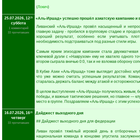
(
Локич
)
25.07.2026, 12
29
«Аль-Иршад» успешно прошёл азиатскую кампанию и 
суббота
Ливанский «Аль-Иршад» провёл насыщенный и непрост
1 комментарий
главную задачу - пробился в групповую стадию и продол
33 прочитавших
хороший результат, особенно если учитывать пло
необходимость подстраиваться под разные стили игры.
Самым ярким эпизодом кампании стала двухматчевая 
ключевой дуэли с «Наврузом» ему не хватило одного точ
втором сыграла вничью 0:0, так и не взломав оборону соп
В Кубке Азии «Аль-Иршад» тоже выглядит достойно: клу
что уже можно считать успешным результатом. Коман
старалась держать баланс между атакой и осторожностью
В целом выступление «Аль-Иршад» получилось живым, б
победы, и важные тактические решения, но главное — кл
место в группе. Поздравляем «Аль-Иршад» с этим успехо
16.07.2026, 16
26
Дайджест выходного дня
четверг
## Дайджест выходного дня для федерации
33 прочитавших
Ливан провёл тяжёлый игровой день в отборочных 
национальная команда в концовке упустила заслуженн