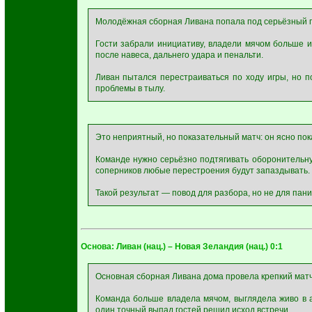
Молодёжная сборная Ливана попала под серьёзный пр
Гости забрали инициативу, владели мячом больше и
после навеса, дальнего удара и пенальти.
Ливан пытался перестраиваться по ходу игры, но п
проблемы в тылу.
Это неприятный, но показательный матч: он ясно пока
Команде нужно серьёзно подтягивать оборонительну
соперников любые перестроения будут запаздывать.
Такой результат — повод для разбора, но не для пан
Основа: Ливан (нац.) – Новая Зеландия (нац.) 0:1
Основная сборная Ливана дома провела крепкий матч 
Команда больше владела мячом, выглядела живо в а
один точный выпад гостей решил исход встречи.