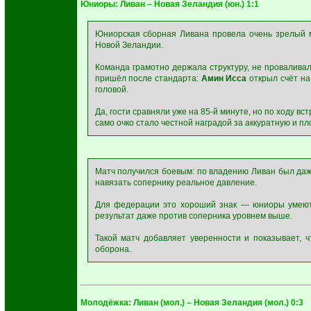
Юниоры: Ливан – Новая Зеландия (юн.) 1:1
Юниорская сборная Ливана провела очень зрелый 
Новой Зеландии.
Команда грамотно держала структуру, не проваливал
пришёл после стандарта:
Амин Исса
открыл счёт на
головой.
Да, гости сравняли уже на 85-й минуте, но по ходу в
само очко стало честной наградой за аккуратную и пл
Матч получился боевым: по владению Ливан был даж
навязать сопернику реальное давление.
Для федерации это хороший знак — юниоры умеют 
результат даже против соперника уровнем выше.
Такой матч добавляет уверенности и показывает, ч
оборона.
Молодёжка: Ливан (мол.) – Новая Зеландия (мол.) 0:3