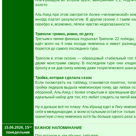
Аль-Иршадом во втором круге, выигранный 2:1, подли
золото.
Аль-Ахед при этом смотрится более «человеческой» ком
иногда платит результатом. В другом сезоне с таким н
серебро и, возможно, лёгкое чувство недосказанности.
Триполи: громко, ровно, по делу
Третьим к линии финиша подъехал Триполи: 22 победы, 6
идёт всего на 4 очка позади чемпиона и имеет разниц
борются до самого последнего тура.
Триполи в этом сезоне — образцовый стабильный топ 
двумя монстрами сверху. В последнем туре они хлад
бронзу и не дав снизу никому даже теоретического шанса
Тройка, которая сделала сезон
Если посмотреть на таблицу, становится понятно, поч
тройка лидеров выдала чемпионскую гонку, где любая о
обороной, Аль-Ахед с более открытым и зрелищным фу
идеальный набор для тех, кто любит следить за лигой ка
Ну а дальше всё по плану: Аль-Иршад едет в Лигу чемпи
себя в международке, а всем остальным остаётся только 
гранитную стену чемпиона хотя бы больше одного раза за
15.06.2026, 15
44
ВАЖНОЕ НАПОМИНАНИЕ
понедельник
Про которое я, как обычно, забываю.