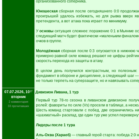
организованного соперника.
Юношеская
сборная после сегодняшнего 0:0 продолжае
проигрышей удалось избежать, но для рывка вверх я
претендента, а вот атака пока играет по минимуму.
У
основы
ситуация сложнее: поражение 0:1 в Мьянме ос
следующий матч будет фактически «маленьким финалом» 
очков в группе.
Молодёжная
сборная после 0:3 опускается в нижнюю ча
примерно равной силе команд решают не цифры рейтинга
скорость перехода из защиты в атаку.
В целом день получился контрастным, но полезным: 
фундамент в обороне и дисциплине, а следующий шаг — 
не только терпеть на суперзащите, но и навязывать сопе
07.07.2026, 10
17
Дивизион Ливана, 1 тур
вторник
Первый тур 78-го сезона в ливанском дивизионе получ
2 комментария
ролей: фавориты по силе (Vs) просели в таблице, а нес
33 прочитавших
Шесть команд стартовали с побед, две ограничились ни
«шахматный» расклад, где один тур уже успел перевернут
Лидеры после 1 тура
Аль-Охва (Хараеб)
— главный герой старта: победа 2:0 н