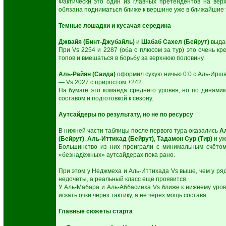
Фактически это один из главных претендентов на вер
обязана подниматься ближе к вершине уже в ближайшие 
Темные лошадки и кусачая середина
Джвайя (Бинт-Джубайль)
и
Шабаб Сахел (Бейрут)
выдаю
При Vs 2254 и 2287 (оба с плюсом за тур) это очень кр
топов и вмешаться в борьбу за верхнюю половину.
Аль-Райян (Саида)
оформил сухую ничью 0:0 с Аль-Ирша
— Vs 2027 с приростом +242.
На бумаге это команда среднего уровня, но по динами
составом и подготовкой к сезону.
Аутсайдеры по результату, но не по ресурсу
В нижней части таблицы после первого тура оказались
Ал
(Бейрут)
,
Аль-Иттихад (Бейрут)
,
Тадамон Сур (Тир)
и уж
Большинство из них проиграли с минимальным счётом 
«безнадёжных» аутсайдерах пока рано.
При этом у Неджмеха и Аль-Иттихада Vs выше, чем у ряд
недочёты, а реальный класс ещё проявится.
У Аль-Мабара и Аль-Аббасиеха Vs ближе к нижнему уров
искать очки через тактику, а не через мощь состава.
Главные сюжеты старта