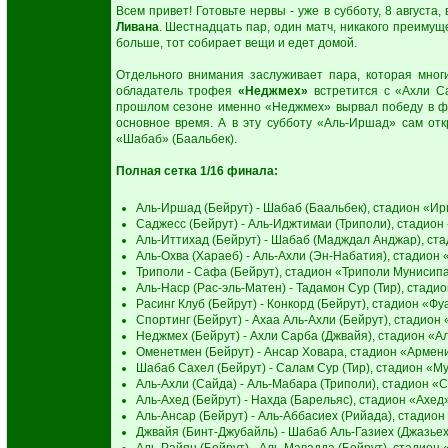
Всем привет! Готовьте нервы - уже в субботу, 8 августа,
Ливана
. Шестнадцать пар, один матч, никакого преимуще
больше, тот собирает вещи и едет домой.
Отдельного внимания заслуживает пара, которая мно
обладатель трофея
«Неджмех»
встретится с «Ахли С
прошлом сезоне именно «Неджмех» вырвал победу в фин
основное время. А в эту субботу «Аль-Иршад» сам от
«Шабаб» (Баальбек).
Полная сетка 1/16 финала:
Аль-Иршад (Бейрут) - Шабаб (Баальбек), стадион «И
Саджесс (Бейрут) - Аль-Иджтимаи (Триполи), стадио
Аль-Иттихад (Бейрут) - Шабаб (Мадждал Анджар), ст
Аль-Охва (Хараеб) - Аль-Ахли (Эн-Набатия), стадион
Триполи - Сафа (Бейрут), стадион «Триполи Мунисип
Аль-Наср (Рас-эль-Матен) - Тадамон Сур (Тир), стад
Расинг Клуб (Бейрут) - Конкорд (Бейрут), стадион «Ф
Спортинг (Бейрут) - Ахаа Аль-Ахли (Бейрут), стадион
Неджмех (Бейрут) - Ахли Сарба (Джвайя), стадион «
Оменетмен (Бейрут) - Ансар Ховара, стадион «Армен
Шабаб Сахел (Бейрут) - Салам Сур (Тир), стадион «
Аль-Ахли (Сайда) - Аль-Мабара (Триполи), стадион 
Аль-Ахед (Бейрут) - Нахда (Барельяс), стадион «Ахед
Аль-Ансар (Бейрут) - Аль-Аббасиех (Рийада), стадио
Джвайя (Бинт-Джубайль) - Шабаб Аль-Газиех (Джазьех