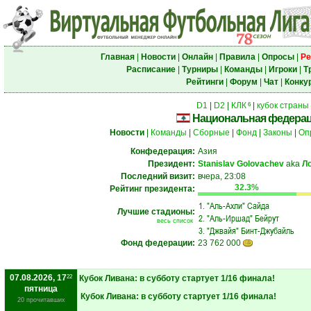
Главная
|
Новости
|
Онлайн
|
Правила
|
Опросы
|
Ре
Расписание
|
Турниры
|
Команды
|
Игроки
|
Т
Рейтинги
|
Форум
|
Чат
|
Конку
D1
|
D2
|
КЛК
|
кубок страны
6
Национальная федерац
Новости
|
Команды
|
Сборные
|
Фонд
|
Законы
|
Оп
Конфедерация:
Азия
Президент:
Stanislav Golovachev
aka
Л
Последний визит:
вчера, 23:08
32.3%
Рейтинг президента:
1.
"Аль-Ахли" Сайда
Лучшие стадионы:
2.
"Аль-Иршад" Бейрут
весь список
3.
"Джвайя" Бинт-Джубайль
Фонд федерации:
23 762 000
07.08.2026, 17
22
Кубок Ливана: в субботу стартует 1/16 финала!
пятница
Кубок Ливана: в субботу стартует 1/16 финала!
20 прочитавших