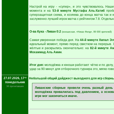
Настрой на игру - «супер», и это чувствовалось. Наш
момента и на
53-й минуте
Мустафа Аль-Хатиб
проби
суперзащитная схема, и хозяева до конца матча так и
заслуженно лучший игрок матча с рейтингом 7.8. Отдельн
О-ва Кука - Ливан 0:2
(юношеская, «Никао Филд», 99 000 зрителей)
Самая уверенная победа дня. На
44-й минуте
Хилал Эл
идеальный момент, прямо перед свистком на перерыв. Х
жёлтые и раскрылись окончательно: на
82-й минуте
Ам
Мохаммад Аль Амин
.
Итог дня:
молодёжка и юноши работают чётко и по делу, 
удар за 90 минут для отборочного турнира это, мягко го
27.07.2026, 17
44
Небольшой общий дайджест выходного для игр сборн
понедельник
34 прочитавших
Ливанские сборные провели очень разный день
молодёжка провалилась под давлением, а основ
игре мог закончиться иначе.