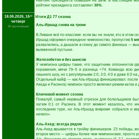
Рейтинг президента повышен на
10%
. В настоящий м
рейтинг президента составляет
30%
.
18.06.2026, 16
24
Итоги Д1 77 сезона
четверг
Аль-Иршад снова на троне
38 прочитавших
В Ливане всё по классике: если вы не знали, кто в этом 
Иршад оформил очередное чемпионство, пропустив
5 мя
развалились, а дышали в спину до самого финиша — выш
выжженной пустыне.
Железобетон и без шансов
У чемпиона цифры такие, что защитники оппонентов где-
поражения, мячи 79–5 и разница +74. Команда всю д
лишнего шоу, но с регулярными 2:0, 3:0, 4:0 и даже 6:0 н
Отдельный кайф — как Аль-Иршад финишировал: после к
Ахеда и Расинга) чемпион просто включил режим катка и
Ключевой момент сезона
Пожалуй, самый нервный отрезок для болельщиков был 
затем 0:1 от Расинга. В этот момент казалось, что и
последнем туре, но Аль-Иршад вовремя собрался и ве
ничего».
Аль-Ахед: всегда рядом
Аль-Ахед врывается в тройку финишеров. 23 победы, вс
второе место — цифры более чем чемпионские, просто ря