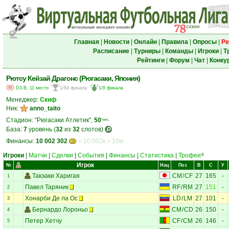
Главная
|
Новости
|
Онлайн
|
Правила
|
Опросы
|
Ре
Расписание
|
Турниры
|
Команды
|
Игроки
|
Т
Рейтинги
|
Форум
|
Чат
|
Конку
Рютсу Кейзай Драгонс (Рюгасаки, Япония)
D3-B, 11 место
1/64 финала
1/8 финала
Менеджер:
Cкиф
Ник:
anno_taito
Стадион: "Рюгасаки Атлетик",
50
тыс.
База:
7
уровень (
32
из
32
слотов)
Финансы:
10 002 302
= 10 002к = 10м
Игроки
|
Матчи
|
Сделки
|
События
|
Финансы
|
Статистика
|
Трофеи
8
Игрок
№
Нац
Поз
В
С
У
Такэаки Харигая
CM
/
CF
27
165
-
1
Павел Таряник
RF
/
RM
27
151
-
2
Хонарби Де ла Ос
LD
/
LM
27
101
-
3
Бернардо Лороньо
CM
/
CD
26
150
-
4
Петер Хетчу
CF
/
CM
26
146
-
5