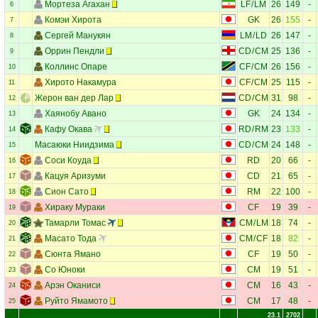
Мортеза Агахан
LF
/
LM
26
149
-
6
Комэи Хирота
GK
26
155
-
7
Сергей Манукян
LM
/
LD
26
147
-
8
Оррин Пендли
CD
/
CM
25
136
-
9
Коллинс Опаре
CF
/
CM
26
156
-
10
Хирото Накамура
CF
/
CM
25
115
-
11
Жерон ван дер Лар
CD
/
CM
31
98
-
12
Хаянобу Авано
GK
24
134
-
13
Кафу Окава
RD
/
RM
23
133
-
14
Масаюки Ниидзима
CD
/
CM
24
148
-
15
Соси Коуда
RD
20
66
-
16
Кацуя Аризуми
CD
21
65
-
17
Сион Сато
RM
22
100
-
18
Хираку Мураки
CF
19
39
-
19
Тамарли Томас
CM
/
LM
18
74
-
20
Масато Тода
CM
/
CF
18
82
-
21
Сюнта Ямано
CF
19
50
-
22
Со Юноки
CM
19
51
-
23
Арэн Оканиси
CM
16
43
-
24
Руйто Ямамото
CM
17
48
-
25
23.1
2702