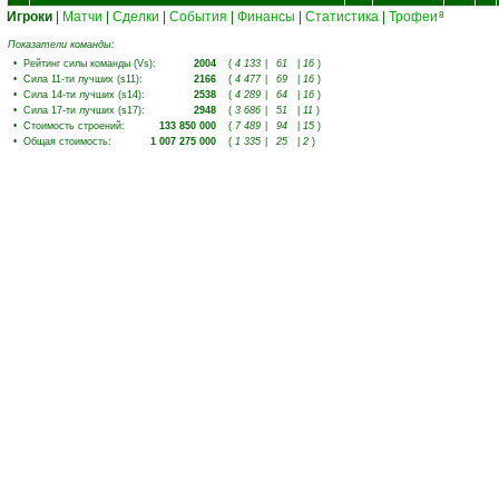
Игроки
|
Матчи
|
Сделки
|
События
|
Финансы
|
Статистика
|
Трофеи
8
Показатели команды:
•
Рейтинг силы команды (Vs)
:
2004
(
4 133
|
61
|
16
)
•
Сила 11-ти лучших (s11)
:
2166
(
4 477
|
69
|
16
)
•
Сила 14-ти лучших (s14)
:
2538
(
4 289
|
64
|
16
)
•
Сила 17-ти лучших (s17)
:
2948
(
3 686
|
51
|
11
)
•
Стоимость строений
:
133 850 000
(
7 489
|
94
|
15
)
•
Общая стоимость
:
1 007 275 000
(
1 335
|
25
|
2
)