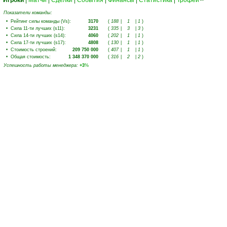
Игроки
|
Матчи
|
Сделки
|
События
|
Финансы
|
Статистика
|
Трофеи
Показатели команды:
•
Рейтинг силы команды (Vs)
:
3170
(
188
|
1
|
1
)
•
Сила 11-ти лучших (s11)
:
3231
(
335
|
3
|
3
)
•
Сила 14-ти лучших (s14)
:
4060
(
202
|
1
|
1
)
•
Сила 17-ти лучших (s17)
:
4808
(
130
|
1
|
1
)
•
Стоимость строений
:
209 750 000
(
407
|
1
|
1
)
•
Общая стоимость
:
1 348 370 000
(
316
|
2
|
2
)
Успешность работы менеджера
:
+3
%