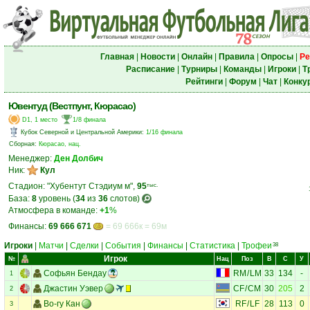
Главная
|
Новости
|
Онлайн
|
Правила
|
Опросы
|
Ре
Расписание
|
Турниры
|
Команды
|
Игроки
|
Т
Рейтинги
|
Форум
|
Чат
|
Конку
Ювентуд (Вестпунт, Кюрасао)
D1, 1 место
1/8 финала
Кубок Северной и Центральной Америки
:
1/16 финала
Сборная:
Кюрасао, нац.
Менеджер:
Ден Долбич
Ник:
Кул
Стадион: "Хубентут Стэдиум м",
95
тыс.
База:
8
уровень (
34
из
36
слотов)
Атмосфера в команде:
+1
%
Финансы:
69 666 671
= 69 666к = 69м
Игроки
|
Матчи
|
Сделки
|
События
|
Финансы
|
Статистика
|
Трофеи
38
Игрок
№
Нац
Поз
В
С
У
Софьян Бендау
RM
/
LM
33
134
-
1
Джастин Уэвер
CF
/
CM
30
205
2
2
Во-гу Кан
RF
/
LF
28
113
0
3