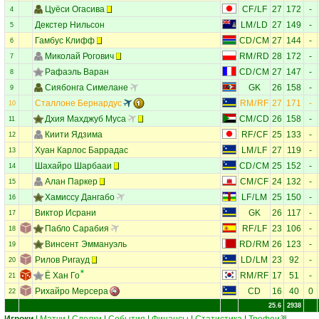
Цуёси Огасива
CF
/
LF
27
172
-
4
Декстер Нильсон
LM
/
LD
27
149
-
5
Гамбус Клифф
CD
/
CM
27
144
-
6
Миколай Рогович
RM
/
RD
28
172
-
7
Рафаэль Варан
CD
/
CM
27
147
-
8
Сиябонга Симелане
GK
26
158
-
9
Сталлоне Бернардус
RM
/
RF
27
171
-
10
Дхия Махджуб Муса
CM
/
CD
26
158
-
11
Киити Ядзима
RF
/
CF
25
133
-
12
Хуан Карлос Баррадас
LM
/
LF
27
119
-
13
Шахайро Шарбааи
CD
/
CM
25
152
-
14
Алан Паркер
CM
/
CF
24
132
-
15
Хамиссу Дангабо
LF
/
LM
25
150
-
16
Виктор Исрани
GK
26
117
-
17
Пабло Сарабия
RF
/
LF
23
106
-
18
Винсент Эммануэль
RD
/
RM
26
123
-
19
Рилов Ригауд
LD
/
LM
23
92
-
20
Ё Хан Го
RM
/
RF
17
51
-
21
Рихайро Мерсера
CD
16
40
0
22
25.6
2938
38