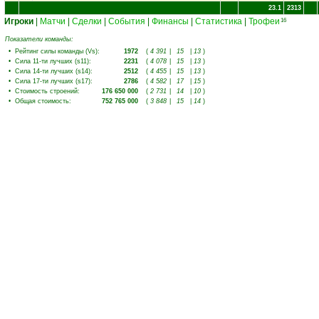
23.1
2313
Игроки
|
Матчи
|
Сделки
|
События
|
Финансы
|
Статистика
|
Трофеи
16
Показатели команды:
•
Рейтинг силы команды (Vs)
:
1972
(
4 391
|
15
|
13
)
•
Сила 11-ти лучших (s11)
:
2231
(
4 078
|
15
|
13
)
•
Сила 14-ти лучших (s14)
:
2512
(
4 455
|
15
|
13
)
•
Сила 17-ти лучших (s17)
:
2786
(
4 582
|
17
|
15
)
•
Стоимость строений
:
176 650 000
(
2 731
|
14
|
10
)
•
Общая стоимость
:
752 765 000
(
3 848
|
15
|
14
)