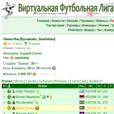
Главная
|
Новости
|
Онлайн
|
Правила
|
Опросы
|
Ре
Расписание
|
Турниры
|
Команды
|
Игроки
|
Т
Рейтинги
|
Форум
|
Чат
|
Конку
Чикен Инн (Булавайо, Зимбабве)
D1, 12 место
1/8 финала
Сборная:
Словения, нац.
Менеджер:
Андрей Силин
Ник:
speleolog
Стадион: "Лувеве",
35
тыс.
База:
8
уровень (
36
из
36
слотов)
Финансы:
3 459 787
= 3 459к = 3м
Игроки
|
Матчи
|
Сделки
|
События
|
Финансы
|
Статистика
|
Трофеи
16
Игрок
№
Нац
Поз
В
С
У
Хуан Техера
CD
/
CM
33
151
-
1
Беник Ованисян
RD
/
RM
31
199
-
2
Яго Фелипе
CF
/
CM
31
173
-
3
Крисс Пужин
LD
/
LM
23
75
-
4
Ваннет Хоут
CD
/
CM
24
82
-
5