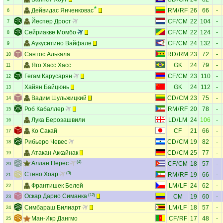
Дейвидас Янченковас
RM
/
RF
26
66
-
6
Йеспер Дрост
CF
/
CM
22
104
-
7
Сейриакве Момбо
CF
/
CM
22
124
-
8
Аукуситино Вайфале
CF
/
CM
24
132
-
9
Сантос Алькала
RD
/
RM
23
72
-
10
Яго Хасс Хасс
GK
24
79
-
11
Гегам Карусарян
CF
/
CM
23
110
-
12
Хайян Байцюнь
GK
24
112
-
13
Вадим Шульжицкий
CD
/
CM
23
75
-
14
Роб Кабаллер
RM
/
RF
20
78
-
15
Лука Берозашвили
LD
/
LM
24
106
-
16
Ко Сакай
CF
21
66
-
17
Рибьеро Чевес
CD
/
CM
19
82
-
18
Атакан Аккайнак
CD
/
CM
25
77
-
19
Аллан Перес
(4)
CF
/
CM
18
57
-
20
Стено Хоар
(3)
RM
/
RF
19
66
-
21
Франтишек Белей
LM
/
LF
24
62
-
22
Оскар Дарио Симанка
(12)
CM
19
60
-
23
Симбараш Билиарт
LM
/
LF
18
57
-
24
Ман-Икр Дангмо
CF
/
RF
17
48
-
25