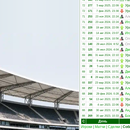
На
72
349
23 мар 2025, 21:33
Ур
72
277
5 мар 2025, 22:09
Ур
72
171
7 фев 2025, 23:39
Ал
71
253
23 ноя 2024, 22:24
Иг
71
253
23 ноя 2024, 22:24
Ур
70
229
19 авг 2024, 22:09
Иг
70
219
14 авг 2024, 23:07
Ол
70
210
12 авг 2024, 10:56
Ол
70
140
29 июл 2024, 8:52
Дм
70
125
26 июл 2024, 4:04
Ур
69
281
31 мая 2024, 22:10
Ур
69
192
8 мая 2024, 22:15
Ур
69
28
5 апр 2024, 22:07
Дм
69
17
31 мар 2024, 10:51
Ал
69
8
28 мар 2024, 15:26
Ур
68
337
23 мар 2024, 22:06
Ал
68
257
3 мар 2024, 11:02
Анд
68
244
29 фев 2024, 0:28
Ур
67
54
13 окт 2023, 22:09
Ур
67
25
4 окт 2023, 22:06
Анд
66
269
30 авг 2023, 12:38
Бо
66
269
30 авг 2023, 10:33
С
День
Игроки
|
Матчи
|
Сделки
|
Соб