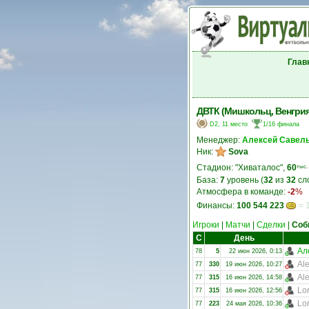
Глав
ДВТК (Мишкольц, Венгрия
D2, 11 место
1/16 финала
Менеджер:
Алексей Савел
Ник:
Sova
Стадион: "Хиваталос",
60
тыс.
База:
7
уровень (
32
из
32
сл
Атмосфера в команде:
-2
%
Финансы:
100 544 223
= 
Игроки
|
Матчи
|
Сделки
|
Соб
С
День
Ал
78
5
22 июн 2026, 0:13
Al
77
330
19 июн 2026, 10:27
Al
77
315
16 июн 2026, 14:58
Lo
77
315
16 июн 2026, 12:56
Lo
77
223
24 мая 2026, 10:36