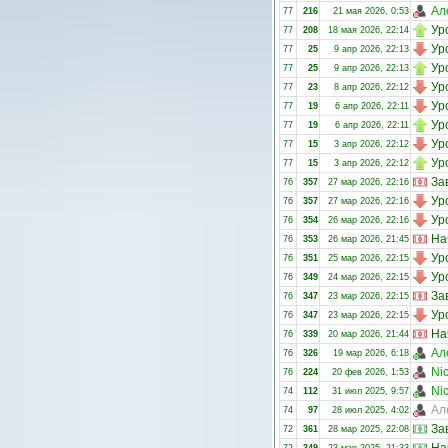
Ал
77
216
21 мая 2026, 0:53
Ур
77
208
18 мая 2026, 22:14
Ур
77
25
9 апр 2026, 22:13
Ур
77
25
9 апр 2026, 22:13
Ур
77
23
8 апр 2026, 22:12
Ур
77
19
6 апр 2026, 22:11
Ур
77
19
6 апр 2026, 22:11
Ур
77
15
3 апр 2026, 22:12
Ур
77
15
3 апр 2026, 22:12
За
76
357
27 мар 2026, 22:16
Ур
76
357
27 мар 2026, 22:16
Ур
76
354
26 мар 2026, 22:16
На
76
353
26 мар 2026, 21:45
Ур
76
351
25 мар 2026, 22:15
Ур
76
349
24 мар 2026, 22:15
За
76
347
23 мар 2026, 22:15
Ур
76
347
23 мар 2026, 22:15
На
76
339
20 мар 2026, 21:44
Ал
76
326
19 мар 2026, 6:18
Ni
76
224
20 фев 2026, 1:53
Ni
74
112
31 июл 2025, 9:57
Ал
74
97
28 июл 2025, 4:02
За
72
361
28 мар 2025, 22:08