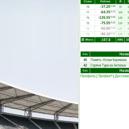
Сезон
Рейтинг
И
-37.20
*1.00
78
70
1
-64.35
*0.75
77
119
5
-126.55
*0.50
76
129
2
-75.55
*0.25
75
133
5
-60.86
*0.00
74
127
4
-86.10
*0.00
73
128
3
-167.6
Итого:
6981
22
Назв
Сез.
46
Память Ислам Каримова
42
Горячи Тури из Анталья
Назв
Сез.
Профиль
|
Трофеи
|
Достиже
6