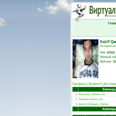
Глав
AziziY Q
Последний ви
Ник:
aziziy
Личный сч
Рейтинг:
3
Профиль
|
Трофеи
|
Достиже
6
Команд
1.
Металлург (Узбекистан)
2.
Темирлан (Казахстан)
3.
Бразил Рейнджерс (Аруба)
Команд