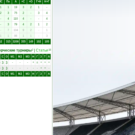
ПC
Пo
А
×C
×O
Г×Н
Н×Г
1
1
19
3
2
1
-
2
3
75
2
-
3
4
-
4
110
4
-
-
4
-
3
79
4
2
1
2
-
7
104
9
2
-
1
1
1
98
1
1
-
3
62
315
3208
355
149
102
105
рческие турниры
|
Статьи
2
15
С
О
M1
M2
M3
Н
Г
З
Т
А
0
3
3
-
-
-
+
±
+
+
+
0
3
3
-
-
-
-
-
+
+
-
С
О
M1
M2
M3
Н
Г
З
Т
А