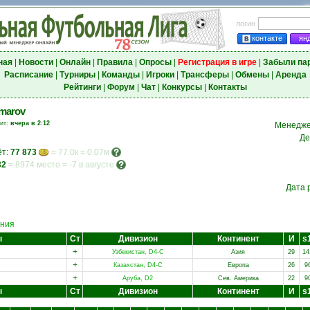
логин
контакте
ян
ная
|
Новости
|
Онлайн
|
Правила
|
Опросы
|
Регистрация в игре
|
Забыли па
Расписание
|
Турниры
|
Команды
|
Игроки
|
Трансферы
|
Обмены
|
Аренда
Рейтинги
|
Форум
|
Чат
|
Конкурсы
|
Контакты
amarov
зит:
вчера в 2:12
Менедже
Де
ёт:
77 873
= 77.0к = 0.07м
32
=
8974 место
=
-7 в августе
Дата 
ния
ы
Ст
Дивизион
Континент
И
s
+
Узбекистан, D4-C
Азия
29
14
+
Казахстан, D4-C
Европа
26
9
+
Аруба, D2
Сев. Америка
22
9
ы
Ст
Дивизион
Континент
И
s