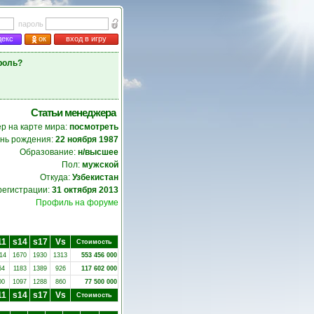
пароль
декс
ок
вход в игру
роль?
Статьи менеджера
р на карте мира:
посмотреть
нь рождения:
22 ноября 1987
Образование:
н/высшее
Пол:
мужской
Откуда:
Узбекистан
регистрации:
31 октября 2013
Профиль на форуме
11
s14
s17
Vs
Стоимость
14
1670
1930
1313
553 456 000
64
1183
1389
926
117 602 000
00
1097
1288
860
77 500 000
11
s14
s17
Vs
Стоимость