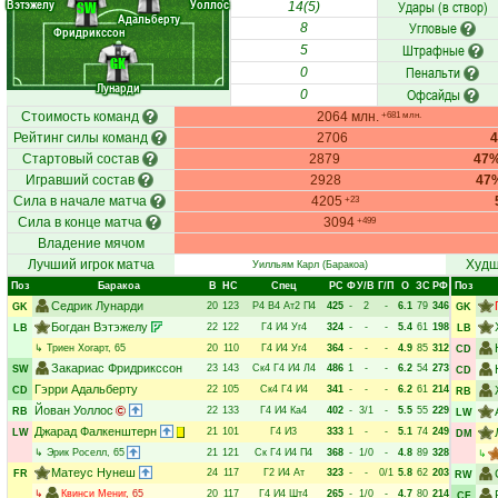
Вэтэжелу
Уоллос
Удары (в створ)
SW
14(5)
Адальберту
Угловые
8
Фридрикссон
Штрафные
5
GK
Пенальти
0
Лунарди
Офсайды
0
Стоимость команд
2064 млн.
+681 млн.
Рейтинг силы команд
2706
Стартовый состав
2879
47
Игравший состав
2928
47
Сила в начале матча
4205
+23
Сила в конце матча
3094
+499
Владение мячом
Лучший игрок матча
Худш
Уилльям Карл
(Баракоа)
Поз
Баракоа
В
НC
Спец
РC
Ф
У/В
Г/П
О
ЗС
РФ
Поз
Седрик Лунарди
20
123
Р4
В4
Ат2
П4
425
-
2
-
6.1
79
346
GK
GK
Богдан Вэтэжелу
22
122
Г4
И4
Уг4
324
-
-
-
5.4
61
198
LB
LB
↳
Триен Хогарт
, 65
20
110
Г4
И4
Уг4
364
-
-
-
4.9
85
312
CD
Закариас Фридрикссон
23
143
Ск4
Г4
И4
Л4
486
1
-
-
6.2
54
273
SW
CD
Гэрри Адальберту
22
105
Ск4
Г4
И4
341
-
-
-
6.2
61
214
CD
RB
Йован Уоллос
22
133
Г4
И4
Ка4
402
-
3/1
-
5.5
55
229
RB
LW
Джарад Фалкенштерн
21
101
Г4
И3
333
1
-
-
5.1
74
249
LW
DM
↳
Эрик Роселл
, 65
21
121
Ск
Г4
И4
П4
368
-
1/0
-
4.8
89
328
↳
Матеус Нунеш
24
117
Г2
И4
Ат
323
-
-
0/1
5.8
62
203
FR
RW
↳
Квинси Мениг
, 65
20
117
Г4
И4
Шт4
265
-
1/0
-
4.7
80
214
CF