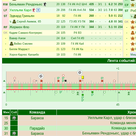
Беньямин Рендоньес
20
138
Г4
И4
Ат2
Шт4
435
-
3/1
1
6.2
56
253
RW
CF
Уилльям Карл
29
206
Г4
И4
Ат4
Л4
534
-
3/2
1/1
7.0
63
350
LF
Роб
ST
Эдвард Гриньян
18
92
Г4
И4
260
-
-
-
5.0
81
212
ST
↳
↳
Сергей Акимов
, 65
22
125
Г3
И3
У3
П4
384
-
-
-
4.8
88
341
GK
Жермен Фло
20
119
Г4
И4
У
П4
344
-
3/1
-
5.1
66
234
RF
-
GK
Кадим Самано-Контререс
24
105
Р4
В3
-
-
-
-
-
-
-
-
-
Вавир Азизи
24
114
Ск4
Г4
И3
-
-
-
-
-
-
-
-
-
Вейко Смолин
20
109
Г4
И4
Ка4
-
-
-
-
-
-
-
-
-
Билли Марраст
21
123
Г4
И4
Ка
-
-
-
-
-
-
-
-
-
Хорхе-Карлос Капаибо
19
103
Г4
И4
-
-
-
-
-
-
-
-
Миш
Лента событий:
+1
0
45
Команда
Хрон
Мин
Соб
15
Баракоа
Уилльям Карл
, удар с близ
25
Команда меняе
30
Парадайз
Команда меняе
31
Баракоа
Беньямин Рендоньес
, удар с 