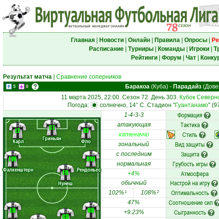
Главная
|
Новости
|
Онлайн
|
Правила
|
Опросы
|
Ре
Расписание
|
Турниры
|
Команды
|
Игроки
|
Т
Рейтинги
|
Форум
|
Чат
|
Конку
Результат матча
|
Сравнение соперников
Баракоа
(Куба)
-
Парадайз
(Дове
5
0
11 марта 2025, 22:00. Сезон 72. День 303.
Кубок Северн
Погода:
солнечно, 14° C. Стадион "
Гуантанамо
" (9
Формация
1-4-3-3
Тактика
атакующая
ST
LF
RF
Стиль
катеначчо
Гриньян
Карл
Фло
Вид защиты
зональный
Защита
с последним
LW
RW
Грубость игры
нормальная
Фалкенштерн
Рендоньес
FR
Атмосфера
+4%
Настрой на игру
Нунеш
обычный
Оптимальность
102%
108%
1
2
Соотношение сил
47%
LB
RB
Сыгранность
+9.23%
CD