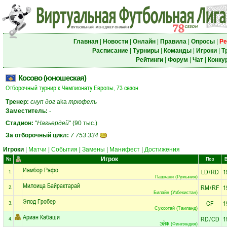
Главная
|
Новости
|
Онлайн
|
Правила
|
Опросы
|
Ре
Расписание
|
Турниры
|
Команды
|
Игроки
|
Т
Рейтинги
|
Форум
|
Чат
|
Конку
Косово (юношеская)
Отборочный турнир к Чемпионату Европы, 73 сезон
Тренер:
снуп дог
aka
трюфель
Заместитель:
-
Стадион:
"
Нагьердей
" (90 тыс.)
За отборочный цикл:
7 753 334
Игроки
|
Матчи
|
События
|
Замены
|
Манифест
|
Достижения
Игрок
№
Поз
Иамбор Рафо
LD
/
RD
1
1.
Пашкани (Румыния)
Милоица Байрактарай
RM
/
RF
1
2.
Билайн (Узбекистан)
Элод Гробер
CF
1
3.
Сукхотай (Таиланд)
Ариан Кабаши
RD
/
CD
1
4.
ЭЙФ (Финляндия)