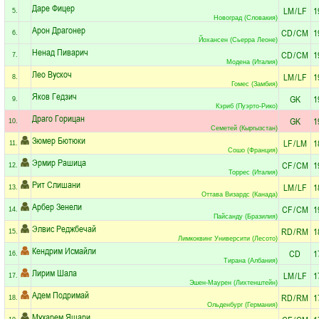
Даре Фицер
LM
/
LF
1
5.
Новоград (Словакия)
Арон Драгонер
CD
/
CM
1
6.
Йохансен (Сьерра Леоне)
Ненад Пиварич
CD
/
CM
1
7.
Модена (Италия)
Лео Вускоч
LM
/
LF
1
8.
Гомес (Замбия)
Яков Гедзич
GK
1
9.
Кэриб (Пуэрто-Рико)
Драго Горицан
GK
1
10.
Семетей (Кыргызстан)
Зюмер Бютюки
LF
/
LM
1
11.
Сошо (Франция)
Эрмир Рашица
CF
/
CM
1
12.
Торрес (Италия)
Рит Слишани
LM
/
LF
1
13.
Оттава Визардс (Канада)
Арбер Зенели
CF
/
CM
1
14.
Пайсанду (Бразилия)
Элвис Реджбечай
RD
/
RM
1
15.
Лимкоквинг Университи (Лесото)
Кендрим Исмайли
CD
1
16.
Тирана (Албания)
Лирим Шала
LM
/
LF
1
17.
Эшен-Маурен (Лихтенштейн)
Адем Подримай
RD
/
RM
1
18.
Ольденбург (Германия)
Мухарем Яшари