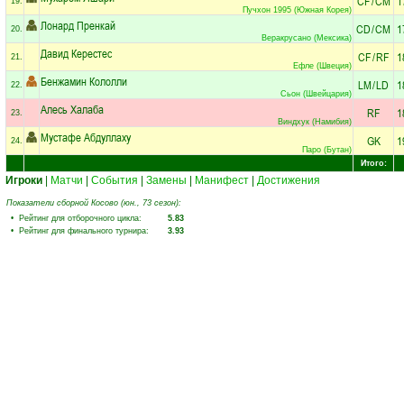
CF
/
CM
1
19.
Пучхон 1995 (Южная Корея)
Лонард Пренкай
CD
/
CM
1
20.
Веракрусано (Мексика)
Давид Керестес
CF
/
RF
1
21.
Ефле (Швеция)
Бенжамин Кололли
LM
/
LD
1
22.
Сьон (Швейцария)
Алесь Халаба
RF
1
23.
Виндхук (Намибия)
Мустафе Абдуллаху
GK
1
24.
Паро (Бутан)
Итого:
Игроки
|
Матчи
|
События
|
Замены
|
Манифест
|
Достижения
Показатели сборной Косово (юн., 73 сезон):
• Рейтинг для отборочного цикла:
5.83
• Рейтинг для финального турнира:
3.93