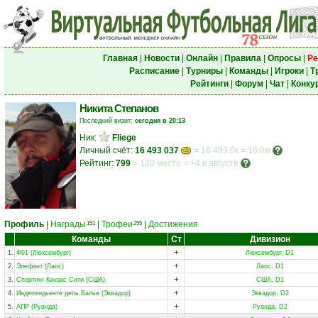
Главная
|
Новости
|
Онлайн
|
Правила
|
Опросы
|
Ре
Расписание
|
Турниры
|
Команды
|
Игроки
|
Т
Рейтинги
|
Форум
|
Чат
|
Конку
Никита Степанов
Последний визит:
сегодня в 20:13
Ник:
Fliege
Личный счёт:
16 493 037
= 16 493.0к = 16.0м
Рейтинг:
799
=
120 место
=
+4 в августе
Профиль
|
Награды
|
Трофеи
|
Достижения
151
255
Команды
Ст
Дивизион
+
1.
Ф91 (Люксембург)
Люксембург, D1
+
2.
Элефант (Лаос)
Лаос, D1
+
3.
Спортинг Канзас Сити (США)
США, D1
+
4.
Индепендьенте дель Валье (Эквадор)
Эквадор, D2
+
5.
АПР (Руанда)
Руанда, D2