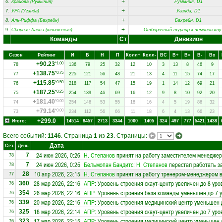
+
6.
Крайова (Румыния)
Румыния, D1
+
7.
УРА (Уганда)
Уганда, D1
+
8.
Аль-Риффа (Бахрейн)
Бахрейн, D1
+
9.
Сборная Лаоса (юношеская)
Отборочный турнир к чемпионату
Команды
Ст
Дивизион
Сезон
Рейтинг
И
В
Н
П
Колл+
Колл-
ВC
В+
В=
В-
Вo
+90.23
*1.00
78
136
79
25
32
12
10
3
13
8
46
9
+138.75
*0.75
77
225
121
56
48
21
13
4
11
15
74
17
+115.85
*0.50
76
218
117
54
47
15
19
1
14
12
69
21
+187.25
*0.25
75
254
139
46
69
16
12
9
8
10
92
20
+181.40
*0.00
74
254
146
53
55
18
16
4
5
19
86
32
+79.14
*0.00
73
234
112
56
66
11
18
6
4
13
66
23
+299.0
Итого:
14514
8457
2713
3344
1060
1405
324
497
777
5421
1438
Всего событий:
1146
. Страница
1
из
23
. Страницы:
Дата
Сез.
День
24 июн 2026, 0:26
Н. Степанов
принят на работу заместителем менеджер
7
78
24 июн 2026, 0:25
Бельмопан Бандитс
:
Н. Степанов
перестал работать з
7
78
10 апр 2026, 23:15
Н. Степанов
принят на работу тренером-менеджером 
28
77
28 мар 2026, 22:16
АПР
: Уровень строения скаут-центр увеличен до 8 уро
360
76
26 мар 2026, 22:16
АПР
: Уровень строения база команды уменьшен до 7 
354
76
20 мар 2026, 22:16
АПР
: Уровень строения медицинский центр уменьшен 
339
76
18 мар 2026, 22:14
АПР
: Уровень строения скаут-центр увеличен до 7 уро
325
76
17 мар 2026, 22:15
АПР
: Уровень строения медицинский центр уменьшен 
323
76