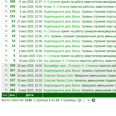
11 сен 2025, 22:27
Н. Степанов
принят на работу заместителем менеджер
308
74
9 сен 2025, 16:08
Колеа
:
Н. Степанов
перестал работать заместителем т
285
74
5 сен 2025, 22:09
Индепендьенте дель Валье
: Уровень строения спортш
279
74
6 авг 2025, 22:15
Индепендьенте дель Валье
: Уровень строения спортш
151
74
21 июл 2025, 22:08
Индепендьенте дель Валье
: Уровень строения спортш
63
74
10 июл 2025, 22:06
Индепендьенте дель Валье
: Уровень строения скаут-ц
25
74
8 июл 2025, 14:42
Н. Степанов
принят на работу тренером-менеджером 
20
74
7 июл 2025, 22:06
УРА
: Уровень строения тренировочный центр уменьше
19
74
3 июл 2025, 22:08
Индепендьенте дель Валье
: Уровень строения тренир
14
74
3 июл 2025, 22:08
Индепендьенте дель Валье
: Уровень строения скаут-ц
14
74
2 июл 2025, 22:06
Индепендьенте дель Валье
: Уровень строения тренир
7
74
30 июн 2025, 0:24
Н. Степанов
принят на работу заместителем менеджер
5
74
30 июн 2025, 0:24
Аль-Джазира
:
Н. Степанов
перестал работать заместит
5
74
29 июн 2025, 18:00
Люксембург (мол., 73 сезон)
:
Н. Степанов
перестал раб
358
73
28 июн 2025, 22:10
Индепендьенте дель Валье
: Уровень строения база к
357
73
24 июн 2025, 23:09
Спортинг Канзас Сити
: Завершено уменьшение стадион
346
73
20 июн 2025, 23:33
Спортинг Канзас Сити
: Началось уменьшение стадиона
337
73
11 июн 2025, 22:10
Индепендьенте дель Валье
: Завершено уменьшение ст
300
73
8 июн 2025, 16:02
Индепендьенте дель Валье
: Началось уменьшение ста
284
73
Дата
Сез.
День
Всего событий:
1146
. Страница
1
из
23
. Страницы: