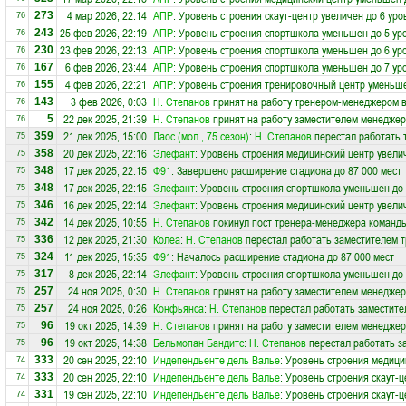
4 мар 2026, 22:14
АПР
: Уровень строения скаут-центр увеличен до 6 уро
273
76
25 фев 2026, 22:19
АПР
: Уровень строения спортшкола уменьшен до 5 ур
243
76
23 фев 2026, 22:13
АПР
: Уровень строения спортшкола уменьшен до 6 ур
230
76
6 фев 2026, 23:44
АПР
: Уровень строения спортшкола уменьшен до 7 ур
167
76
4 фев 2026, 22:21
АПР
: Уровень строения тренировочный центр уменьше
155
76
3 фев 2026, 0:03
Н. Степанов
принят на работу тренером-менеджером 
143
76
22 дек 2025, 21:39
Н. Степанов
принят на работу заместителем менеджер
5
76
21 дек 2025, 15:00
Лаос (мол., 75 сезон)
:
Н. Степанов
перестал работать 
359
75
20 дек 2025, 22:16
Элефант
: Уровень строения медицинский центр увели
358
75
17 дек 2025, 22:15
Ф91
: Завершено расширение стадиона до 87 000 мест
348
75
17 дек 2025, 22:15
Элефант
: Уровень строения спортшкола уменьшен до 
348
75
16 дек 2025, 22:14
Элефант
: Уровень строения медицинский центр увели
346
75
14 дек 2025, 10:55
Н. Степанов
покинул пост тренера-менеджера коман
342
75
12 дек 2025, 21:30
Колеа
:
Н. Степанов
перестал работать заместителем т
336
75
11 дек 2025, 15:35
Ф91
: Началось расширение стадиона до 87 000 мест
324
75
8 дек 2025, 22:14
Элефант
: Уровень строения спортшкола уменьшен до 
317
75
24 ноя 2025, 0:30
Н. Степанов
принят на работу заместителем менеджер
257
75
24 ноя 2025, 0:26
Конфьянса
:
Н. Степанов
перестал работать заместите
257
75
19 окт 2025, 14:39
Н. Степанов
принят на работу заместителем менеджер
96
75
19 окт 2025, 14:38
Бельмопан Бандитс
:
Н. Степанов
перестал работать з
96
75
20 сен 2025, 22:10
Индепендьенте дель Валье
: Уровень строения медици
333
74
20 сен 2025, 22:10
Индепендьенте дель Валье
: Уровень строения скаут-ц
333
74
19 сен 2025, 22:10
Индепендьенте дель Валье
: Уровень строения скаут-ц
331
74