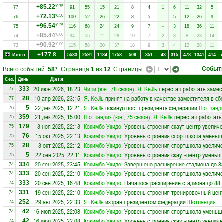
+85.22
*0.75
77
91
55
15
21
8
4
1
6
11
32
5
+72.13
*0.50
76
100
52
26
22
8
5
-
5
12
26
9
+96.54
*0.25
75
116
68
24
24
9
7
-
3
18
36
11
+85.44
*0.00
74
94
55
11
28
10
7
2
8
8
23
14
+90.92
*0.00
73
115
58
20
37
18
9
3
4
12
28
11
+177.8
Итого:
5533
2591
1184
1758
509
351
43
315
478
1341
414
Событ
Всего событий:
587
. Страница
1
из
12
. Страницы:
Дата
Сез.
День
20 июн 2026, 18:23
Чили (юн., 78 сезон)
:
Я. KеJlь
перестал работать замес
333
77
10 апр 2026, 23:15
Я. KеJlь
принят на работу в качестве заместителя в с
28
77
22 дек 2025, 12:21
Я. KеJlь
покинул пост президента федерации
Шотланд
5
76
21 дек 2025, 15:00
Шотландия (юн., 75 сезон)
:
Я. KеJlь
перестал работать
359
75
3 ноя 2025, 22:13
Кокимбо Унидо
: Уровень строения скаут-центр увеличе
179
75
15 окт 2025, 22:13
Кокимбо Унидо
: Уровень строения спортшкола уменьш
76
75
3 окт 2025, 22:12
Кокимбо Унидо
: Уровень строения спортшкола увеличе
28
75
22 сен 2025, 22:11
Кокимбо Унидо
: Уровень строения скаут-центр уменьш
5
75
20 сен 2025, 23:45
Кокимбо Унидо
: Завершено расширение стадиона до 8
334
74
20 сен 2025, 22:10
Кокимбо Унидо
: Уровень строения спортшкола увеличе
333
74
20 сен 2025, 16:48
Кокимбо Унидо
: Началось расширение стадиона до 88 
333
74
19 сен 2025, 22:10
Кокимбо Унидо
: Уровень строения тренировочный цен
331
74
29 авг 2025, 22:33
Я. KеJlь
избран президентом федерации
Шотландия
252
74
16 июл 2025, 22:08
Кокимбо Унидо
: Уровень строения спортшкола уменьш
42
74
16 июл 2025, 22:08
Кокимбо Унидо
: Уровень строения скаут-центр увеличе
42
74