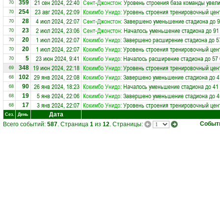
21 сен 2024, 22:40
Сент-Джонстон
: Уровень строения база команды увели
359
70
23 авг 2024, 22:09
Кокимбо Унидо
: Уровень строения тренировочный цен
254
70
4 июл 2024, 22:07
Сент-Джонстон
: Завершено уменьшение стадиона до 9
28
70
2 июл 2024, 23:06
Сент-Джонстон
: Началось уменьшение стадиона до 91
23
70
1 июл 2024, 22:07
Кокимбо Унидо
: Завершено расширение стадиона до 5
20
70
1 июл 2024, 22:07
Кокимбо Унидо
: Уровень строения тренировочный цен
20
70
23 июн 2024, 9:41
Кокимбо Унидо
: Началось расширение стадиона до 57 
5
70
19 июн 2024, 22:18
Кокимбо Унидо
: Уровень строения тренировочный цен
348
69
29 янв 2024, 22:08
Кокимбо Унидо
: Завершено уменьшение стадиона до 4
102
68
26 янв 2024, 18:23
Кокимбо Унидо
: Началось уменьшение стадиона до 41
90
68
5 янв 2024, 22:06
Кокимбо Унидо
: Завершено уменьшение стадиона до 4
19
68
3 янв 2024, 22:07
Кокимбо Унидо
: Уровень строения тренировочный цен
17
68
Дата
Сез.
День
Событ
Всего событий:
587
. Страница
1
из
12
. Страницы: