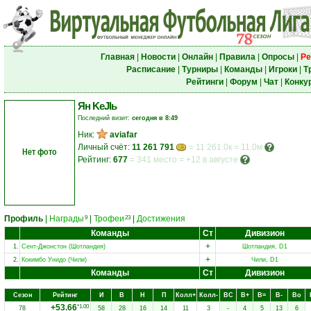
Главная
|
Новости
|
Онлайн
|
Правила
|
Опросы
|
Ре
Расписание
|
Турниры
|
Команды
|
Игроки
|
Т
Рейтинги
|
Форум
|
Чат
|
Конку
Ян KеJlь
Последний визит:
сегодня в 8:49
Ник:
aviafar
Личный счёт:
11 261 791
= 11 261.0к = 11.0м
Нет фото
Рейтинг:
677
=
341 место
=
+12 в августе
Профиль
|
Награды
|
Трофеи
|
Достижения
9
23
Команды
Ст
Дивизион
+
1.
Сент-Джонстон (Шотландия)
Шотландия, D1
+
2.
Кокимбо Унидо (Чили)
Чили, D1
Команды
Ст
Дивизион
Сезон
Рейтинг
И
В
Н
П
Колл+
Колл-
ВC
В+
В=
В-
Вo
+53.66
*1.00
78
58
28
16
14
11
3
-
4
5
13
6