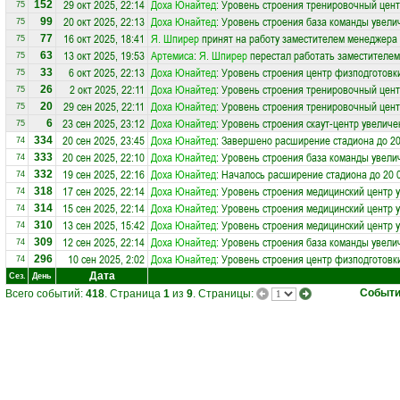
29 окт 2025, 22:14
Доха Юнайтед
: Уровень строения тренировочный цент
152
75
20 окт 2025, 22:13
Доха Юнайтед
: Уровень строения база команды увели
99
75
16 окт 2025, 18:41
Я. Шпирер
принят на работу заместителем менеджера
77
75
13 окт 2025, 19:53
Артемиса
:
Я. Шпирер
перестал работать заместителем
63
75
6 окт 2025, 22:13
Доха Юнайтед
: Уровень строения центр физподготовк
33
75
2 окт 2025, 22:11
Доха Юнайтед
: Уровень строения тренировочный цент
26
75
29 сен 2025, 22:11
Доха Юнайтед
: Уровень строения тренировочный цент
20
75
23 сен 2025, 23:12
Доха Юнайтед
: Уровень строения скаут-центр увеличе
6
75
20 сен 2025, 23:45
Доха Юнайтед
: Завершено расширение стадиона до 20
334
74
20 сен 2025, 22:10
Доха Юнайтед
: Уровень строения база команды увели
333
74
19 сен 2025, 22:16
Доха Юнайтед
: Началось расширение стадиона до 20 
332
74
17 сен 2025, 22:14
Доха Юнайтед
: Уровень строения медицинский центр 
318
74
15 сен 2025, 22:14
Доха Юнайтед
: Уровень строения медицинский центр 
314
74
13 сен 2025, 15:42
Доха Юнайтед
: Уровень строения медицинский центр 
310
74
12 сен 2025, 22:14
Доха Юнайтед
: Уровень строения база команды увели
309
74
10 сен 2025, 2:02
Доха Юнайтед
: Уровень строения центр физподготовк
296
74
Дата
Сез.
День
Событ
Всего событий:
418
. Страница
1
из
9
. Страницы: