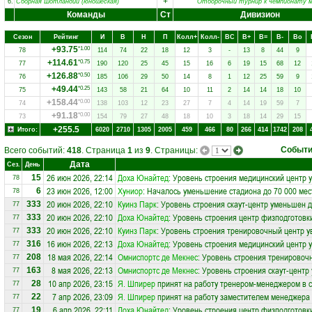
+
6.
Сборная Шотландии (юношеская)
Отборочный турнир к чемпионату м
Команды
Ст
Дивизион
Сезон
Рейтинг
И
В
Н
П
Колл+
Колл-
ВC
В+
В=
В-
Вo
+93.75
*1.00
78
114
74
22
18
12
3
-
13
8
44
9
+114.61
*0.75
77
190
120
25
45
15
16
6
19
15
68
12
+126.88
*0.50
76
185
106
29
50
14
8
1
12
25
59
9
+49.44
*0.25
75
143
58
21
64
10
11
2
14
14
18
10
+158.44
*0.00
74
138
103
12
23
27
7
4
14
19
59
7
+91.18
*0.00
73
154
79
27
48
18
10
3
18
14
29
15
+255.5
Итого:
6020
2710
1305
2005
459
466
80
266
414
1742
208
Событ
Всего событий:
418
. Страница
1
из
9
. Страницы:
Дата
Сез.
День
26 июн 2026, 22:14
Доха Юнайтед
: Уровень строения медицинский центр 
15
78
23 июн 2026, 12:00
Хуниор
: Началось уменьшение стадиона до 70 000 мес
6
78
20 июн 2026, 22:10
Куинз Парк
: Уровень строения скаут-центр уменьшен д
333
77
20 июн 2026, 22:10
Доха Юнайтед
: Уровень строения центр физподготовк
333
77
20 июн 2026, 22:10
Куинз Парк
: Уровень строения тренировочный центр у
333
77
16 июн 2026, 22:13
Доха Юнайтед
: Уровень строения медицинский центр 
316
77
18 мая 2026, 22:14
Омниспортc де Мекнес
: Уровень строения тренировоч
208
77
8 мая 2026, 22:13
Омниспортc де Мекнес
: Уровень строения скаут-центр
163
77
10 апр 2026, 23:15
Я. Шпирер
принят на работу тренером-менеджером в 
28
77
7 апр 2026, 23:09
Я. Шпирер
принят на работу заместителем менеджера
22
77
6 апр 2026, 22:11
Доха Юнайтед
: Уровень строения центр физподготовк
19
77