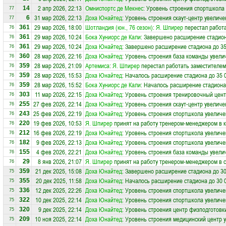
2 апр 2026, 22:13
Омниспортc де Мекнес
: Уровень строения спортшкола 
14
77
31 мар 2026, 22:13
Доха Юнайтед
: Уровень строения скаут-центр увеличе
6
77
29 мар 2026, 18:00
Шотландия (юн., 76 сезон)
:
Я. Шпирер
перестал работ
361
76
29 мар 2026, 10:24
Бока Хуниорс де Кали
: Завершено расширение стадион
361
76
29 мар 2026, 10:24
Доха Юнайтед
: Завершено расширение стадиона до 35
361
76
28 мар 2026, 22:16
Доха Юнайтед
: Уровень строения база команды увели
360
76
28 мар 2026, 21:09
Артемиса
:
Я. Шпирер
перестал работать заместителем
359
76
28 мар 2026, 15:53
Доха Юнайтед
: Началось расширение стадиона до 35 
359
76
28 мар 2026, 15:52
Бока Хуниорс де Кали
: Началось расширение стадиона
359
76
11 мар 2026, 22:15
Доха Юнайтед
: Уровень строения тренировочный цент
303
76
27 фев 2026, 22:14
Доха Юнайтед
: Уровень строения скаут-центр увеличе
255
76
25 фев 2026, 22:19
Доха Юнайтед
: Уровень строения спортшкола увеличе
243
76
19 фев 2026, 10:53
Я. Шпирер
принят на работу тренером-менеджером в 
220
76
16 фев 2026, 22:19
Доха Юнайтед
: Уровень строения спортшкола увеличе
212
76
9 фев 2026, 22:13
Доха Юнайтед
: Уровень строения спортшкола увеличе
182
76
4 фев 2026, 22:21
Доха Юнайтед
: Уровень строения база команды увели
155
76
8 янв 2026, 21:07
Я. Шпирер
принят на работу тренером-менеджером в 
29
76
21 дек 2025, 15:08
Доха Юнайтед
: Завершено расширение стадиона до 30
359
75
20 дек 2025, 11:58
Доха Юнайтед
: Началось расширение стадиона до 30 
355
75
12 дек 2025, 22:26
Доха Юнайтед
: Уровень строения спортшкола увеличе
336
75
10 дек 2025, 22:14
Доха Юнайтед
: Уровень строения спортшкола увеличе
322
75
9 дек 2025, 22:14
Доха Юнайтед
: Уровень строения центр физподготовк
320
75
10 ноя 2025, 22:14
Доха Юнайтед
: Уровень строения медицинский центр 
209
75