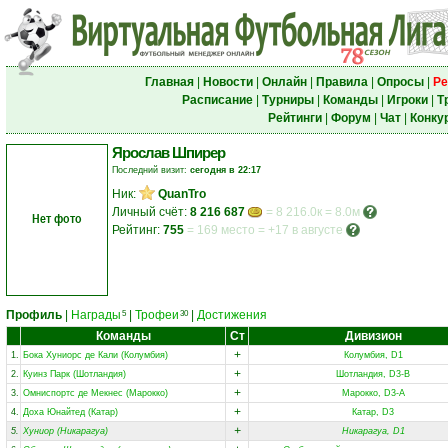
Главная
|
Новости
|
Онлайн
|
Правила
|
Опросы
|
Ре
Расписание
|
Турниры
|
Команды
|
Игроки
|
Т
Рейтинги
|
Форум
|
Чат
|
Конку
Ярослав Шпирер
Последний визит:
сегодня в 22:17
Ник:
QuanTro
Личный счёт:
8 216 687
= 8 216.0к = 8.0м
Нет фото
Рейтинг:
755
=
169 место
=
+17 в августе
Профиль
|
Награды
|
Трофеи
|
Достижения
5
30
Команды
Ст
Дивизион
+
1.
Бока Хуниорс де Кали (Колумбия)
Колумбия, D1
+
2.
Куинз Парк (Шотландия)
Шотландия, D3-B
+
3.
Омниспортc де Мекнес (Марокко)
Марокко, D3-A
+
4.
Доха Юнайтед (Катар)
Катар, D3
+
5.
Хуниор (Никарагуа)
Никарагуа, D1