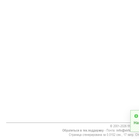
На
© 2001-2026 fifa13.ru
Обратиться в тех.поддержку
- Почта:
info@virtualsoc
Страница сгенерирована за 0.0152 сек., 17 запр. Chr