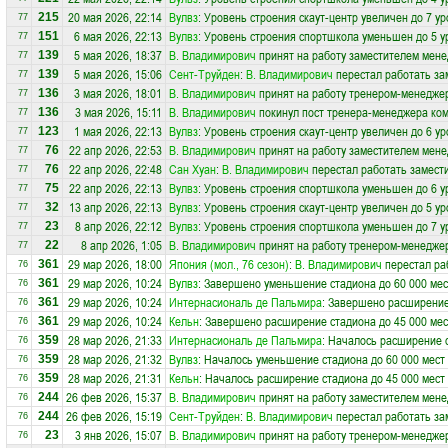
20 мая 2026, 22:14
Вулвз
: Уровень строения скаут-центр увеличен до 7 у
215
77
6 мая 2026, 22:13
Вулвз
: Уровень строения спортшкола уменьшен до 5 у
151
77
5 мая 2026, 18:37
В. Владимирович
принят на работу заместителем мен
139
77
5 мая 2026, 15:06
Сент-Труйден
:
В. Владимирович
перестал работать за
139
77
3 мая 2026, 18:01
В. Владимирович
принят на работу тренером-менедже
136
77
3 мая 2026, 15:11
В. Владимирович
покинул пост тренера-менеджера к
136
77
1 мая 2026, 22:13
Вулвз
: Уровень строения скаут-центр увеличен до 6 у
123
77
22 апр 2026, 22:53
В. Владимирович
принят на работу заместителем мен
76
77
22 апр 2026, 22:48
Сан Хуан
:
В. Владимирович
перестал работать замест
76
77
22 апр 2026, 22:13
Вулвз
: Уровень строения спортшкола уменьшен до 6 у
75
77
13 апр 2026, 22:13
Вулвз
: Уровень строения скаут-центр увеличен до 5 у
32
77
8 апр 2026, 22:12
Вулвз
: Уровень строения спортшкола уменьшен до 7 у
23
77
8 апр 2026, 1:05
В. Владимирович
принят на работу тренером-менедже
22
77
29 мар 2026, 18:00
Япония (мол., 76 сезон)
:
В. Владимирович
перестал ра
361
76
29 мар 2026, 10:24
Вулвз
: Завершено уменьшение стадиона до 60 000 мес
361
76
29 мар 2026, 10:24
Интернасиональ де Пальмира
: Завершено расширение
361
76
29 мар 2026, 10:24
Кельн
: Завершено расширение стадиона до 45 000 мес
361
76
28 мар 2026, 21:33
Интернасиональ де Пальмира
: Началось расширение с
359
76
28 мар 2026, 21:32
Вулвз
: Началось уменьшение стадиона до 60 000 мест
359
76
28 мар 2026, 21:31
Кельн
: Началось расширение стадиона до 45 000 мест
359
76
26 фев 2026, 15:37
В. Владимирович
принят на работу заместителем мен
244
76
26 фев 2026, 15:19
Сент-Труйден
:
В. Владимирович
перестал работать за
244
76
3 янв 2026, 15:07
В. Владимирович
принят на работу тренером-менедже
23
76