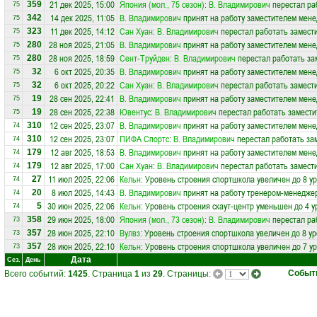
21 дек 2025, 15:00
Япония (мол., 75 сезон)
:
В. Владимирович
перестал ра
359
75
14 дек 2025, 11:05
В. Владимирович
принят на работу заместителем мен
342
75
11 дек 2025, 14:12
Сан Хуан
:
В. Владимирович
перестал работать замест
323
75
28 ноя 2025, 21:05
В. Владимирович
принят на работу заместителем мен
280
75
28 ноя 2025, 18:59
Сент-Труйден
:
В. Владимирович
перестал работать за
280
75
6 окт 2025, 20:35
В. Владимирович
принят на работу заместителем мен
32
75
6 окт 2025, 20:22
Сан Хуан
:
В. Владимирович
перестал работать замест
32
75
28 сен 2025, 22:41
В. Владимирович
принят на работу заместителем мен
19
75
28 сен 2025, 22:38
Ювентус
:
В. Владимирович
перестал работать замести
19
75
12 сен 2025, 23:07
В. Владимирович
принят на работу заместителем мен
310
74
12 сен 2025, 23:07
ПИФА Спортс
:
В. Владимирович
перестал работать зам
310
74
12 авг 2025, 18:53
В. Владимирович
принят на работу заместителем мен
179
74
12 авг 2025, 17:00
Сан Хуан
:
В. Владимирович
перестал работать замест
179
74
11 июл 2025, 22:06
Кельн
: Уровень строения спортшкола увеличен до 8 у
27
74
8 июл 2025, 14:43
В. Владимирович
принят на работу тренером-менедже
20
74
30 июн 2025, 22:06
Кельн
: Уровень строения скаут-центр уменьшен до 4 у
5
74
29 июн 2025, 18:00
Япония (мол., 73 сезон)
:
В. Владимирович
перестал ра
358
73
28 июн 2025, 22:10
Вулвз
: Уровень строения спортшкола увеличен до 8 у
357
73
28 июн 2025, 22:10
Кельн
: Уровень строения спортшкола увеличен до 7 у
357
73
Дата
Сез.
День
Событ
Всего событий:
1425
. Страница
1
из
29
. Страницы: