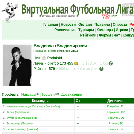
Главная
|
Новости
|
Онлайн
|
Правила
|
Опросы
|
Ре
Расписание
|
Турниры
|
Команды
|
Игроки
|
Т
Рейтинги
|
Форум
|
Чат
|
Конку
Владислав Владимирович
Последний визит:
сегодня в 21:12
Ник:
Podolski
Личный счёт:
5 173 455
= 5 173.0к = 5.0м
Рейтинг:
579
=
909 место
=
0 в августе
Профиль
|
Награды
|
Трофеи
|
Достижения
30
120
Команды
Ст
Дивизион
+
1.
Интернасиональ де Пальмира (Колумбия)
Колумбия, D1
+
2.
Кельн (Германия)
Германия, D2
+
3.
Вулвз (Бермудские о-ва)
Бермуды, D1
+
4.
Эсперанца (Япония)
Япония, D1
+
5.
Зеско Юнайтед (Замбия)
Замбия, D2