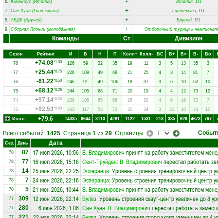
+
6.
Ювентус (Италия)
Италия, D1
+
7.
Сан Хуан (Гватемала)
Гватемала, D1
+
8.
АБДБ (Бруней)
Бруней, D1
+
9.
Сборная Японии (молодёжная)
Отборочный турнир к чемпионат
Команды
Ст
Дивизион
Сезон
Рейтинг
И
В
Н
П
Колл+
Колл-
ВC
В+
В=
В-
Вo
+74.08
*1.00
78
126
59
32
35
19
11
3
5
13
35
3
+25.44
*0.75
77
226
109
49
68
21
25
4
3
14
81
7
-61.22
*0.50
76
246
91
49
106
18
37
3
6
10
62
10
+68.12
*0.25
75
244
105
68
71
20
19
4
4
12
73
12
+97.14
*0.00
74
236
105
65
66
26
20
4
6
16
72
7
+92.53
*0.00
73
243
117
53
73
20
34
3
20
10
74
10
+79.6
Итого:
14035
6644
3110
4281
1122
1531
213
335
626
4673
797
Событ
Всего событий:
1425
. Страница
1
из
29
. Страницы:
Дата
Сез.
День
17 июл 2026, 10:56
В. Владимирович
принят на работу заместителем мен
87
78
16 июл 2026, 15:18
Сент-Труйден
:
В. Владимирович
перестал работать за
77
78
25 июн 2026, 22:25
Эсперанца
: Уровень строения тренировочный центр у
14
78
24 июн 2026, 22:16
Эсперанца
: Уровень строения тренировочный центр у
7
78
21 июн 2026, 10:44
В. Владимирович
принят на работу заместителем мен
5
78
12 июн 2026, 22:14
Вулвз
: Уровень строения скаут-центр увеличен до 8 у
309
77
6 июн 2026, 1:06
Сан Хуан
:
В. Владимирович
перестал работать замест
280
77
22 мая 2026, 22:14
Вулвз
: Уровень строения спортшкола уменьшен до 4 у
221
77